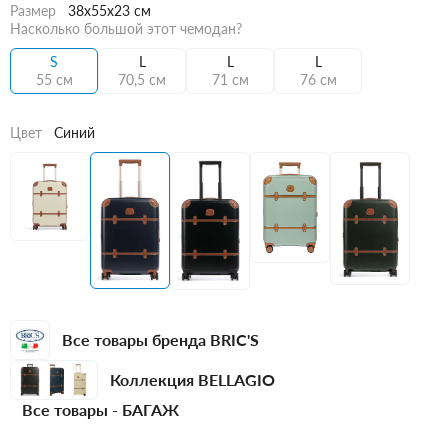
Размер
38x55x23 см
Насколько большой этот чемодан?
S
L
L
L
55 см
70,5 см
71 см
76 см
Цвет
Синий
Все товары бренда BRIC'S
Коллекция BELLAGIO
Все товары -
БАГАЖ