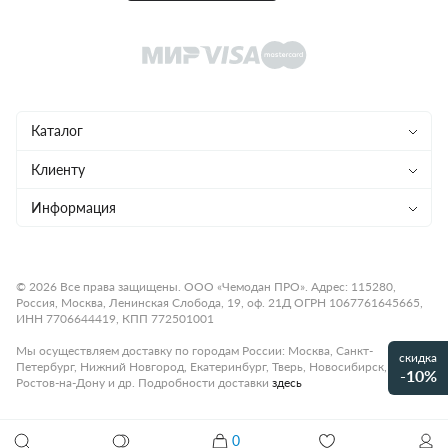
Каталог
Чемоданы
Клиенту
Рюкзаки
Магазины
Информация
Сумки
Ремонт
Конфиденциальность
Детям
Доставка и оплата
Программа лояльности
© 2026 Все права защищены. ООО «Чемодан ПРО». Адрес: 115280,
Россия, Москва, Ленинская Слобода, 19, оф. 21Д ОГРН 1067761645665,
Аксессуары
Гарантия и возврат
Подарочные карты
ИНН 7706644419, КПП 772501001
Бренды
О компании
Статьи
Мы осуществляем доставку по городам России: Москва, Санкт-
скидка
Петербург, Нижний Новгород, Екатеринбург, Тверь, Новосибирск,
Премиум
-10%
Карьера
Контакты
Ростов-на-Дону и др. Подробности доставки
здесь
Коллекции
Правила работы
Рассрочка платежа
0
Акции и распродажи
Чемодан 4-х колесный BRIC'S BELLAGIO BBG38301.698
Оплата