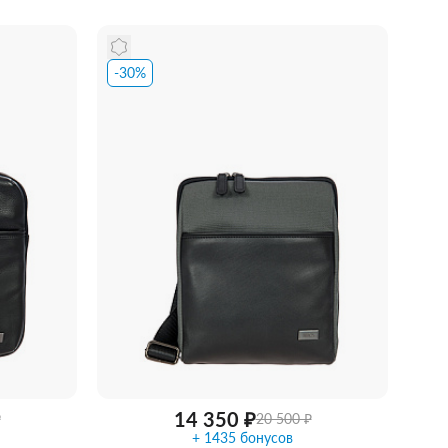
-30%
идкой
Забрать из магазина
со скидкой
14 350 ₽
₽
20 500 ₽
+ 1435 бонусов