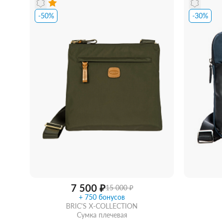
Женские зонты Doppler
Купить подарочную карту
-50%
-30%
Подарочная карта
Купить подарочную карту
7 500 ₽
15 000 ₽
+ 750 бонусов
BRIC'S X-COLLECTION
Сумка плечевая