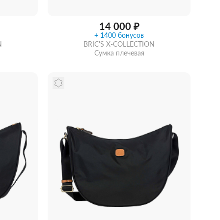
14 000 ₽
+ 1400 бонусов
N
BRIC'S X-COLLECTION
Сумка плечевая
идкой
Забрать из магазина
со скидкой