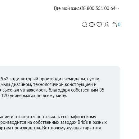
Где мой заказ?
8 800 551 00 64
0
и
ПЕРСОНАЛИЗАЦИЯ
с лазерной гравировкой
PIQUADRO
PIQUADRO
PIQUADRO
ECHOLAC
PORSCHE
TUMI
PIQUADRO
ECHOLAC
CARPISA
VOCIER
VOCIER
VOCIER
PIQUADRO
SCHARLAU
HEDGREN
VOCIER
VOCIER
DESIGN
1952 году, который производит чемоданы, сумки,
имым дизайном, технологичной конструкцией и
а высокая узнаваемость благодаря собственным 35
 170 универмагах по всему миру.
CARPISA
BALABALA
DERBY
ании и относится не только к географическому
роизводится на собственных заводах Bric’s в разных
артам производства. Вот почему лучшая гарантия –