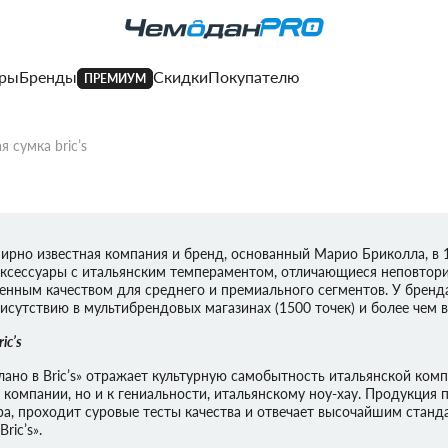
ары
Бренды
Скидки
Покупателю
ПРЕМИУМ
я сумка bric’s
я и возврат
Программа лояльност
ные центры
Подарочная карта
TE
R
DOPPLER
DOPPLER
DELSEY
DELSEY
DELSEY
PIQUADRO
PORSCHE
LIPAULT
DELSEY
DERBY
PORSCHE
PORSCHE
DOPPLER
B|Y
SCHARLAU
BRIC'S B|Y
PORSCHE
ECHOLAC
PORSCHE
DERBY
TUR
MANUFAKTUR
DESIGN
DESIGN
DESIGN
DESIGN
DESIGN
ирно известная компания и бренд, основанный Марио Бриколла, в 
ка платежа
Блог
аксессуары с итальянским темпераментом, отличающиеся неповтор
AN
AN
AN
MAGELLAN
енным качеством для среднего и премиального сегментов. У бренд
исутствию в мультибрендовых магазинах (1500 точек) и более чем в
BRIC'S
BRIC'S
BRIC'S
BRIC'S
BRIC'S
ic’s
RK
OD
AU
N
CONWOOD
CARPISA
HEYS
HEDGREN
CARPISA
SCHARLAU
TUMI
HEYS
лано в Bric’s» отражает культурную самобытность итальянской комп
компании, но и к гениальности, итальянскому ноу-хау. Продукция п
ал
ал
ра, проходит суровые тесты качества и отвечает высочайшим станд
R
DOPPLER
RONCATO
ric’s».
MANUFAKTUR