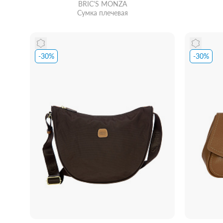
BRIC'S MONZA
Сумка плечевая
-30%
-30%
Забрать из магазина
со скидкой
Забра