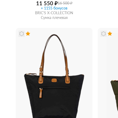
11 550 ₽
16 500 ₽
+ 1155 бонусов
BRIC'S X-COLLECTION
Сумка плечевая
Забрать из магазина
со скидкой
Забра