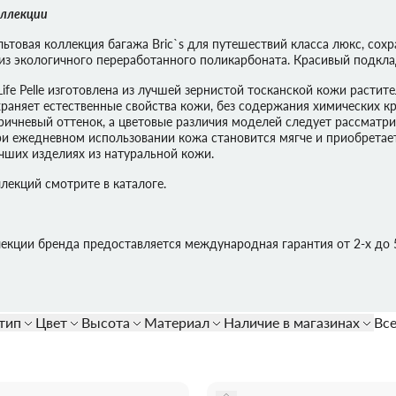
оллекции
ИАЛ
RONCATO
ная
е
Полиэстер
Тканевые
Нейлоновые
ПВХ
культовая коллекция багажа Bric`s для путешествий класса люкс, с
из экологичного переработанного поликарбоната. Красивый подклад
ife Pelle изготовлена из лучшей зернистой тосканской кожи растит
вые
Алюминиевые
Тканевые
раняет естественные свойства кожи, без содержания химических кра
ричневый оттенок, а цветовые различия моделей следует рассматри
ри ежедневном использовании кожа становится мягче и приобрета
учших изделиях из натуральной кожи.
лекций смотрите в каталоге.
лекции бренда предоставляется международная гарантия от 2-х до 5
тип
Цвет
Высота
Материал
Наличие в магазинах
Вс