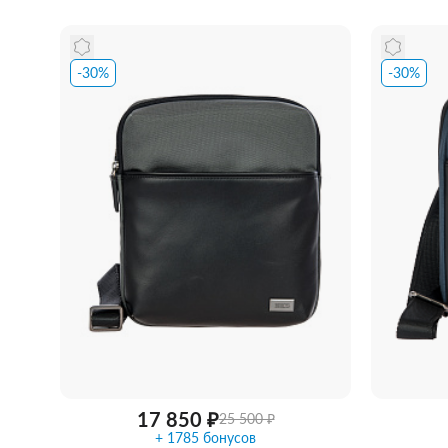
-30%
-30%
Забрать из магазина
со скидкой
Забра
17 850 ₽
25 500 ₽
+ 1785 бонусов