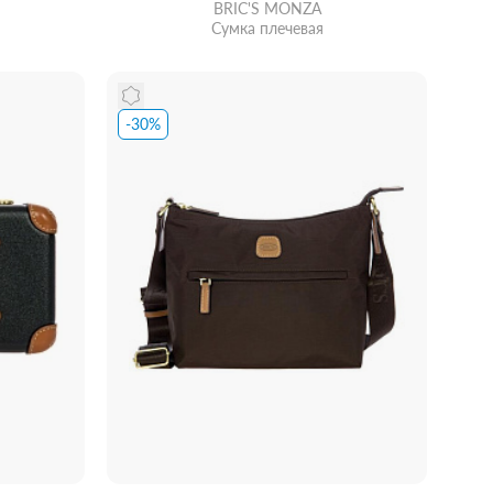
BRIC'S MONZA
Сумка плечевая
-30%
идкой
Забрать из магазина
со скидкой