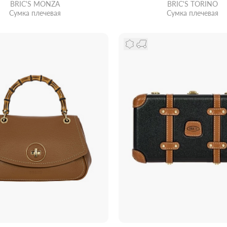
BRIC'S MONZA
BRIC'S TORINO
Сумка плечевая
Сумка плечевая
ть из магазина
со скидкой
Забрать из магазина
со ск