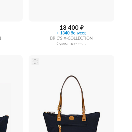
18 400 ₽
+ 1840 бонусов
N
BRIC'S X-COLLECTION
Сумка плечевая
идкой
Забрать из магазина
со скидкой