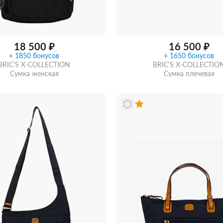
18 500 ₽
16 500 ₽
+ 1850 бонусов
+ 1650 бонусов
BRIC'S X-COLLECTION
BRIC'S X-COLLECTIO
Сумка женская
Сумка плечевая
ть из магазина
со скидкой
Забрать из магазина
со ск