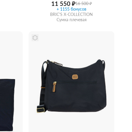
11 550 ₽
16 500 ₽
+ 1155 бонусов
BRIC'S X-COLLECTION
Сумка плечевая
рзину
Сообщить о поступлении