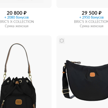
20 800 ₽
29 500 ₽
+ 2080 бонусов
+ 2950 бонусов
BRIC'S X-COLLECTION
BRIC'S X-COLLECTIO
Сумка женская
Сумка женская
ть из магазина
со скидкой
Забрать из магазина
со ск