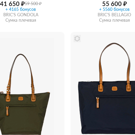
41 650 ₽
55 600 ₽
59 500 ₽
+ 4165 бонусов
+ 5560 бонусов
BRIC'S GONDOLA
BRIC'S BELLAGIO
Сумка плечевая
Сумка плечевая
Купить в 1 клик
В ко
ть из магазина
со скидкой