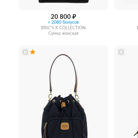
20 800 ₽
+ 2080 бонусов
BRIC'S X-COLLECTION
Сумка женская
Забрать из магазина
со скидкой
Забра