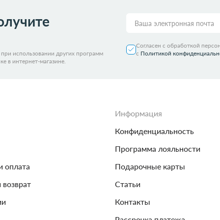
ИАЛ
RONCATO
олучите
ная
е
Полиэстер
Тканевые
Нейлоновые
ПВХ
Согласен с обработкой персо
вые
Алюминиевые
Тканевые
я при использовании других программ
с
Политикой конфиденциальн
ке в интернет-магазине.
Информация
Конфиденциальность
Программа лояльности
и оплата
Подарочные карты
и возврат
Статьи
ии
Контакты
Рассрочка платежа