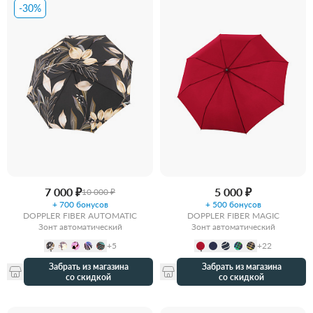
-30%
7 000 ₽
5 000 ₽
10 000 ₽
+ 700 бонусов
+ 500 бонусов
DOPPLER FIBER AUTOMATIC
DOPPLER FIBER MAGIC
Зонт автоматический
Зонт автоматический
+5
+22
Забрать из магазина
Забрать из магазина
со скидкой
со скидкой