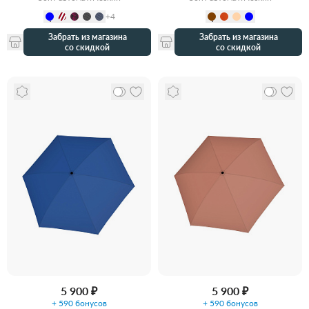
+4
Забрать из магазина
Забрать из магазина
со скидкой
со скидкой
5 900 ₽
5 900 ₽
+ 590 бонусов
+ 590 бонусов