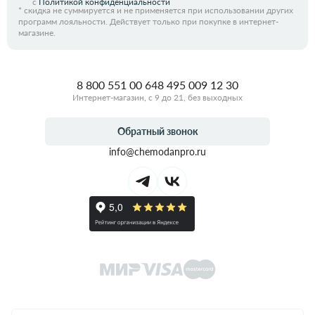
с
Политикой конфиденциальности
*
скидка не суммируется и не применяется при использовании других
программ лояльности. Действует только при покупке в интернет-
магазине.
8 800 551 00 64
8 495 009 12 30
Интернет-магазин, с 9 до 21, без выходных
Обратный звонок
info@chemodanpro.ru