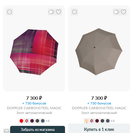
7 300 ₽
7 300 ₽
+ 730 бонусов
+ 730 бонусов
DOPPLER CARBONSTEEL MAGIC
DOPPLER CARBONSTEEL MAGIC
Зонт автоматический
Зонт автоматический
+4
+4
Купить в 1 клик
Забрать из магазина