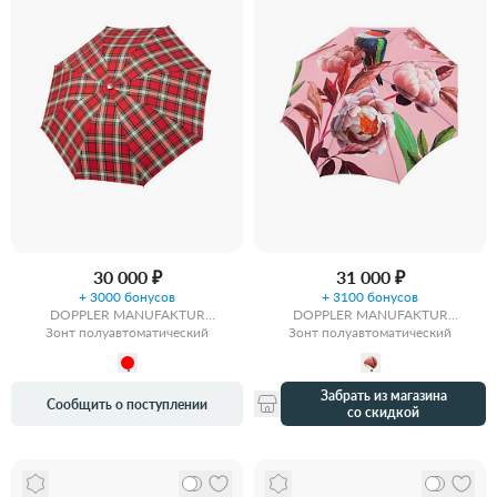
30 000 ₽
31 000 ₽
+ 3000 бонусов
+ 3100 бонусов
DOPPLER MANUFAKTUR
DOPPLER MANUFAKTUR
Зонт полуавтоматический
RANCHER AUTOMATIK
Зонт полуавтоматический
CARBONSTAHL AUF/ZU-
AUTOMATIK
Забрать из магазина
Сообщить о поступлении
со скидкой