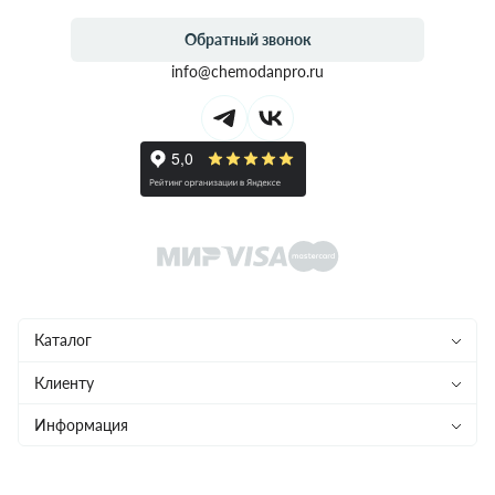
Обратный звонок
info@chemodanpro.ru
Каталог
Чемоданы
Клиенту
Рюкзаки
Магазины
Информация
Сумки
Ремонт
Конфиденциальность
Детям