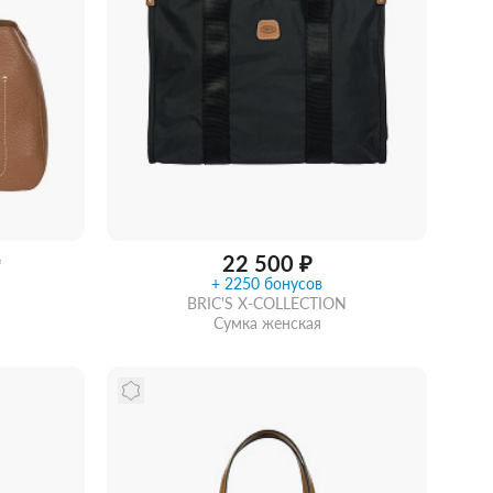
22 500 ₽
₽
+ 2250 бонусов
BRIC'S X-COLLECTION
Сумка женская
Купить в 1 клик
В корзину
идкой