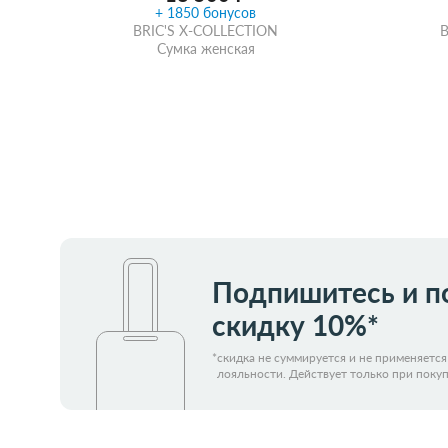
+ 1850 бонусов
BRIC'S X-COLLECTION
B
Сумка женская
Забрать из магазина
со скидкой
Забра
Подпишитесь и п
скидку 10%*
*
скидка не суммируется и не применяетс
лояльности. Действует только при покуп