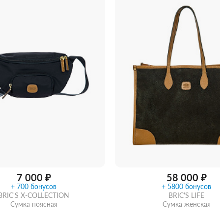
в 1 клик
В корзину
Забрать из магазина
со ск
7 000 ₽
58 000 ₽
+ 700 бонусов
+ 5800 бонусов
BRIC'S X-COLLECTION
BRIC'S LIFE
Сумка поясная
Сумка женская