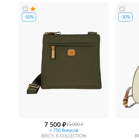
-50%
-30%
Забрать из магазина
со скидкой
Забра
7 500 ₽
15 000 ₽
+ 750 бонусов
BRIC'S X-COLLECTION
B