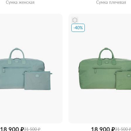
Сумка женская
Сумка плечевая
-40%
ть из магазина
со скидкой
Забрать из магазина
со ск
18 900 ₽
18 900 ₽
31 500 ₽
31 500 