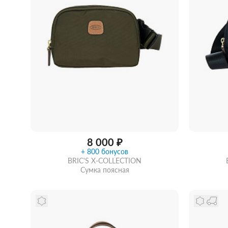
Женские зонты Doppler
Купить подарочную карту
Подарочная карта
Купить подарочную карту
8 000 ₽
+ 800 бонусов
BRIC'S X-COLLECTION
Сумка поясная
Забрать из магазина
со скидкой
Забра