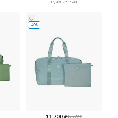
Сумка женская
-40%
идкой
Забрать из магазина
со скидкой
11 700 ₽
₽
19 500 ₽