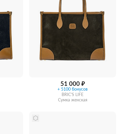
51 000 ₽
+ 5100 бонусов
BRIC'S LIFE
Сумка женская
идкой
Забрать из магазина
со скидкой