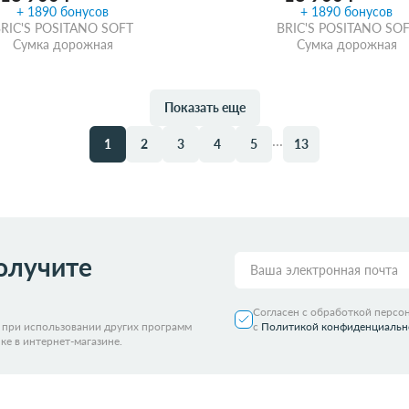
+ 1890 бонусов
+ 1890 бонусов
RIC'S POSITANO SOFT
BRIC'S POSITANO SO
Сумка дорожная
Сумка дорожная
Показать еще
ть из магазина
со скидкой
Забрать из магазина
со ск
...
1
2
3
4
5
13
олучите
Согласен с обработкой персо
я при использовании других программ
с
Политикой конфиденциальн
ке в интернет-магазине.