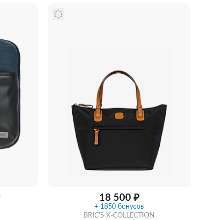
идкой
Забрать из магазина
со скидкой
18 500 ₽
₽
+ 1850 бонусов
BRIC'S X-COLLECTION