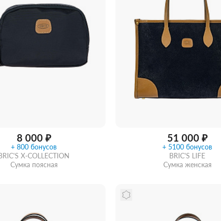
8 000 ₽
51 000 ₽
+ 800 бонусов
+ 5100 бонусов
BRIC'S X-COLLECTION
BRIC'S LIFE
Сумка поясная
Сумка женская
ть из магазина
со скидкой
Забрать из магазина
со ск