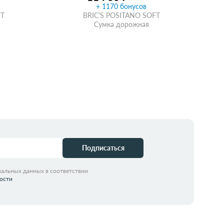
+ 1170 бонусов
FT
BRIC'S POSITANO SOFT
Сумка дорожная
идкой
Забрать из магазина
со скидкой
Подписаться
нальных данных в соответствии
ости