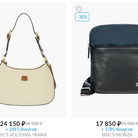
-30%
ть из магазина
со скидкой
Забрать из магазина
со ск
24 150 ₽
17 850 ₽
34 500 ₽
25 500 
+ 2415 бонусов
+ 1785 бонусов
RIC'S VOLTERRA TRAMA
BRIC'S MONZA