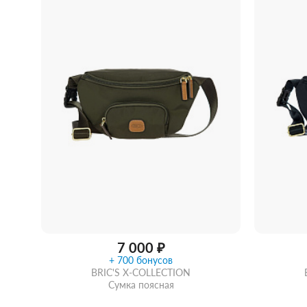
Купить 
Забрать из магазина
со скидкой
7 000 ₽
+ 700 бонусов
BRIC'S X-COLLECTION
Сумка поясная