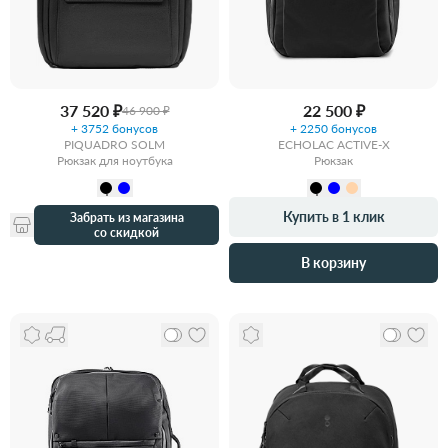
37 520 ₽
22 500 ₽
46 900 ₽
+ 3752 бонусов
+ 2250 бонусов
PIQUADRO SOLM
ECHOLAC ACTIVE-X
Рюкзак для ноутбука
Рюкзак
Купить в 1 клик
Забрать из магазина
со скидкой
В корзину