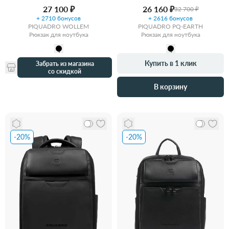
27 100 ₽
26 160 ₽
32 700 ₽
+ 2710 бонусов
+ 2616 бонусов
PIQUADRO WOLLEM
PIQUADRO PQ-EARTH
Рюкзак для ноутбука
Рюкзак для ноутбука
Купить в 1 клик
Забрать из магазина
со скидкой
В корзину
-20%
-20%