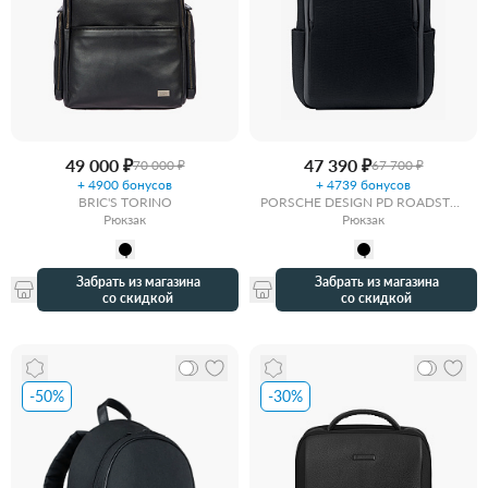
49 000 ₽
47 390 ₽
70 000 ₽
67 700 ₽
+ 4900 бонусов
+ 4739 бонусов
BRIC'S TORINO
PORSCHE DESIGN PD ROADSTER
Рюкзак
NYLON BY BRIC’S
Рюкзак
Забрать из магазина
Забрать из магазина
со скидкой
со скидкой
-50%
-30%