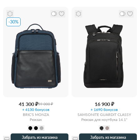
-30%
41 300 ₽
16 900 ₽
59 000 ₽
+ 4130 бонусов
+ 1690 бонусов
BRIC'S MONZA
SAMSONITE GUARDIT CLASSY
Рюкзак
Рюкзак для ноутбука 14.1"
Забрать из магазина
Забрать из магазина