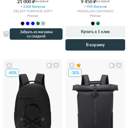
21 000 ₽
9 450 ₽
30 000 ₽
13 500 ₽
+ 2100 бонусов
+ 945 бонусов
DELSEY TURENNE SOFT
MAGELLAN SANTIAGO
Рюкзак
Рюкзак
Купить в 1 клик
Забрать из магазина
со скидкой
В корзину
-40%
-30%