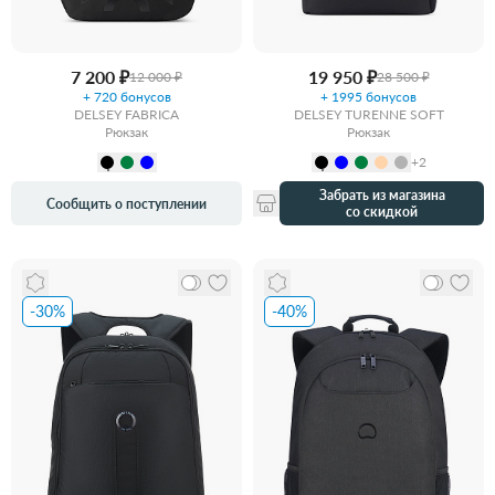
7 200 ₽
19 950 ₽
12 000 ₽
28 500 ₽
+ 720 бонусов
+ 1995 бонусов
DELSEY FABRICA
DELSEY TURENNE SOFT
Рюкзак
Рюкзак
+2
Забрать из магазина
Сообщить о поступлении
со скидкой
-30%
-40%