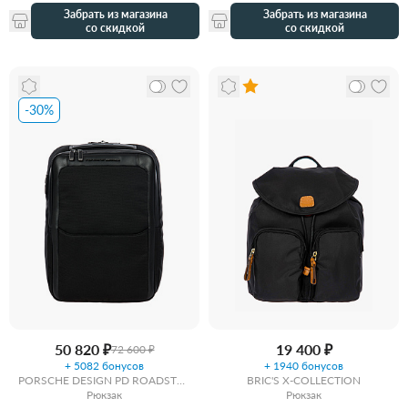
Забрать из магазина
Забрать из магазина
со скидкой
со скидкой
-30%
50 820 ₽
19 400 ₽
72 600 ₽
+ 5082 бонусов
+ 1940 бонусов
PORSCHE DESIGN PD ROADSTER
BRIC'S X-COLLECTION
NYLON BY BRIC’S
Рюкзак
Рюкзак