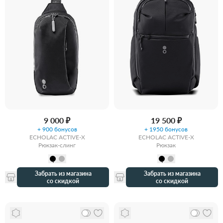
9 000 ₽
19 500 ₽
+ 900 бонусов
+ 1950 бонусов
ECHOLAC ACTIVE-X
ECHOLAC ACTIVE-X
Рюкзак-слинг
Рюкзак
Забрать из магазина
Забрать из магазина
со скидкой
со скидкой