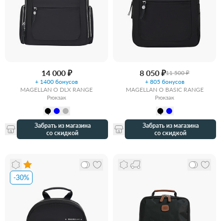
14 000 ₽
8 050 ₽
11 500 ₽
+ 1400 бонусов
+ 805 бонусов
MAGELLAN O DLX RANGE
MAGELLAN O BASIC RANGE
Рюкзак
Рюкзак
Забрать из магазина
Забрать из магазина
со скидкой
со скидкой
-30%