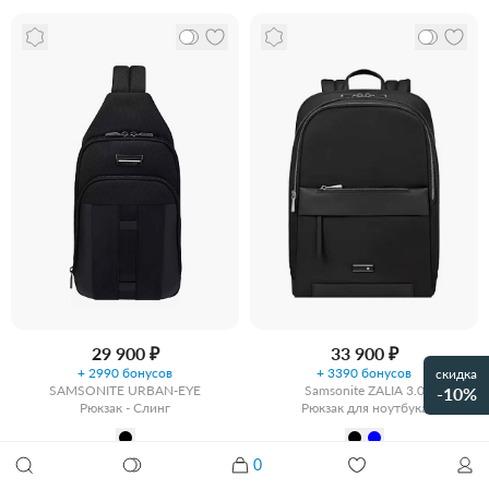
29 900 ₽
33 900 ₽
+ 2990 бонусов
+ 3390 бонусов
скидка
SAMSONITE URBAN-EYE
Samsonite ZALIA 3.0
-10%
Рюкзак - Слинг
Рюкзак для ноутбука
0
Забрать из магазина
Забрать из магазина
со скидкой
со скидкой