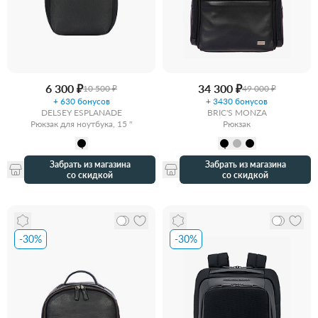
6 300 ₽
34 300 ₽
10 500 ₽
49 000 ₽
+ 630 бонусов
+ 3430 бонусов
DELSEY ESPLANADE
BRIC'S MONZA
Рюкзак для ноутбука, 15 "
Рюкзак
Забрать из магазина
Забрать из магазина
со скидкой
со скидкой
-30%
-30%