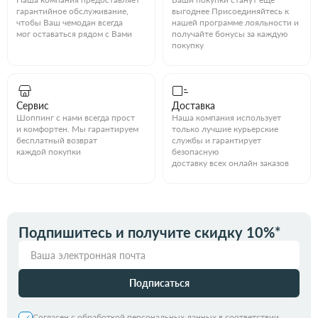
гарантийное обслуживание,
выгоднее Присоединяйтесь к
чтобы Ваш чемодан всегда
нашей программе лояльности и
мог оставаться рядом с Вами
получайте бонусы за каждую
покупку
Сервис
Доставка
Шоппинг с нами всегда прост
Наша компания использует
и комфортен. Мы гарантируем
только лучшие курьерские
бесплатный возврат
службы и гарантирует
каждой покупки
безопасную
доставку всех онлайн заказов
Подпишитесь и получите скидку 10%*
Подписаться
Согласен с обработкой персональных данных в соответствии