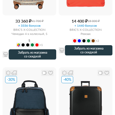
33 360 ₽
14 400 ₽
41 700 ₽
18 000 ₽
+ 3336 бонусов
+ 1440 бонусов
BRIC'S X-COLLECTION
BRIC'S X-COLLECTION
Чемодан 4-х колесный, S
Рюкзак
S
+2
+1
Забрать из магазина
со скидкой
Забрать из магазина
со скидкой
-30%
-40%