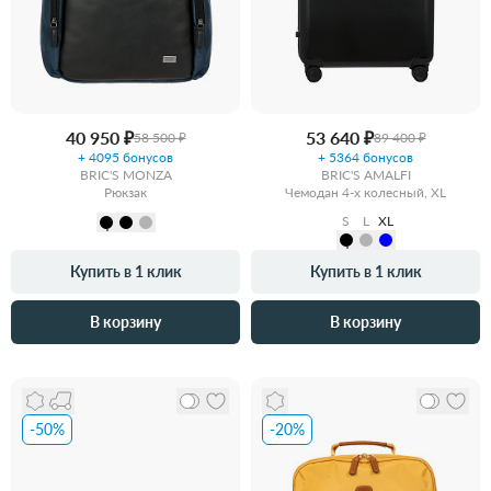
40 950 ₽
53 640 ₽
58 500 ₽
89 400 ₽
+ 4095 бонусов
+ 5364 бонусов
BRIC'S MONZA
BRIC'S AMALFI
Рюкзак
Чемодан 4-х колесный, XL
S
L
XL
Купить в 1 клик
Купить в 1 клик
В корзину
В корзину
-50%
-20%