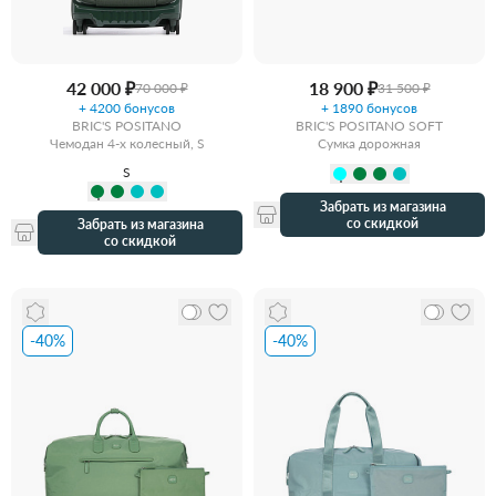
42 000 ₽
18 900 ₽
70 000 ₽
31 500 ₽
+ 4200 бонусов
+ 1890 бонусов
BRIC'S POSITANO
BRIC'S POSITANO SOFT
Чемодан 4-х колесный, S
Сумка дорожная
S
Забрать из магазина
со скидкой
Забрать из магазина
со скидкой
-40%
-40%