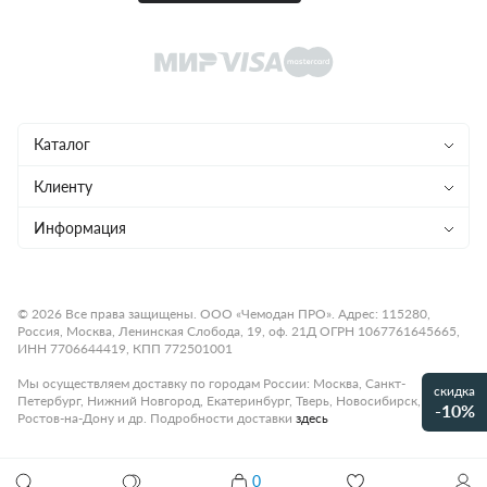
Каталог
Чемоданы
Клиенту
Рюкзаки
Магазины
Информация
Сумки
Ремонт
Конфиденциальность
Детям
Доставка и оплата
Программа лояльности
© 2026 Все права защищены. ООО «Чемодан ПРО». Адрес: 115280,
Россия, Москва, Ленинская Слобода, 19, оф. 21Д ОГРН 1067761645665,
Аксессуары
Гарантия и возврат
Подарочные карты
ИНН 7706644419, КПП 772501001
Бренды
О компании
Статьи
Мы осуществляем доставку по городам России: Москва, Санкт-
скидка
Петербург, Нижний Новгород, Екатеринбург, Тверь, Новосибирск,
Премиум
-10%
Карьера
Контакты
Ростов-на-Дону и др. Подробности доставки
здесь
Коллекции
Правила работы
Рассрочка платежа
Акции и распродажи
0
Оплата