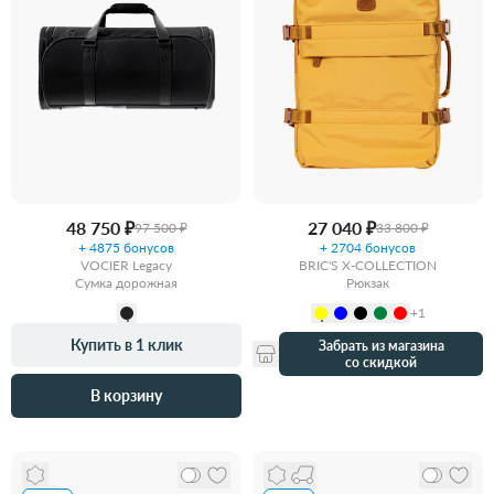
48 750 ₽
27 040 ₽
97 500 ₽
33 800 ₽
+ 4875 бонусов
+ 2704 бонусов
VOCIER Legacy
BRIC'S X-COLLECTION
Сумка дорожная
Рюкзак
+1
Купить в 1 клик
Забрать из магазина
со скидкой
В корзину