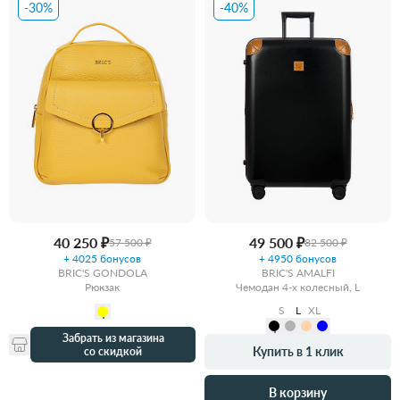
-30%
-40%
40 250 ₽
49 500 ₽
57 500 ₽
82 500 ₽
+ 4025 бонусов
+ 4950 бонусов
BRIC'S GONDOLA
BRIC'S AMALFI
Рюкзак
Чемодан 4-х колесный, L
S
L
XL
Забрать из магазина
Купить в 1 клик
со скидкой
В корзину