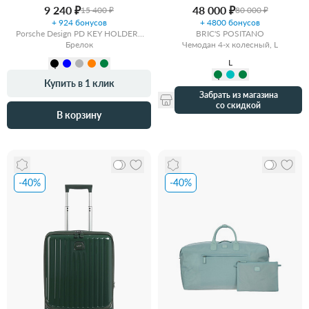
9 240 ₽
48 000 ₽
15 400 ₽
80 000 ₽
+ 924 бонусов
+ 4800 бонусов
Porsche Design PD KEY HOLDERS
BRIC'S POSITANO
BY BRIC’S
Брелок
Чемодан 4-х колесный, L
L
Купить в 1 клик
Забрать из магазина
со скидкой
В корзину
-40%
-40%