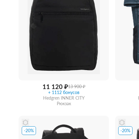
Женские зонты Doppler
Купить подарочную карту
Подарочная карта
Купить подарочную карту
11 120 ₽
13 900 ₽
+ 1112 бонусов
Hedgren INNER CITY
Рюкзак
-20%
-20%
Забрать из магазина
со скидкой
Забра