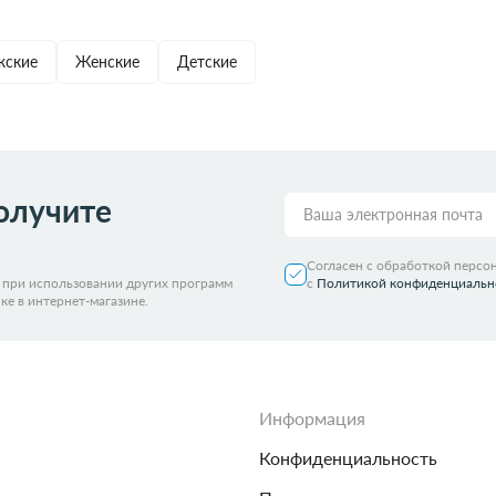
ть из магазина
со скидкой
Забрать из магазина
со ск
ские
Женские
Детские
олучите
Согласен с обработкой персо
я при использовании других программ
с
Политикой конфиденциальн
ке в интернет-магазине.
Информация
Конфиденциальность