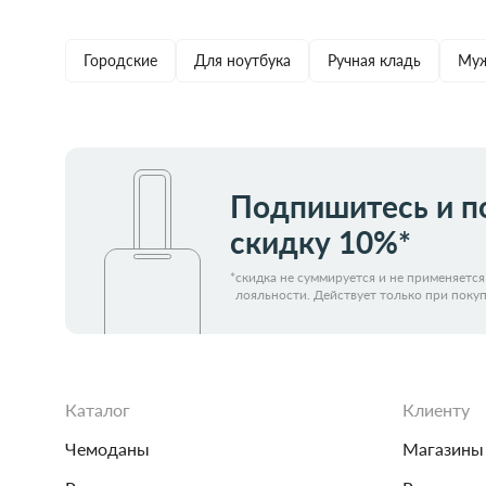
Забрать из магазина
со скидкой
Забра
Городские
Для ноутбука
Ручная кладь
Муж
Подпишитесь и п
скидку 10%*
*
скидка не суммируется и не применяетс
лояльности. Действует только при покуп
Каталог
Клиенту
Чемоданы
Магазины