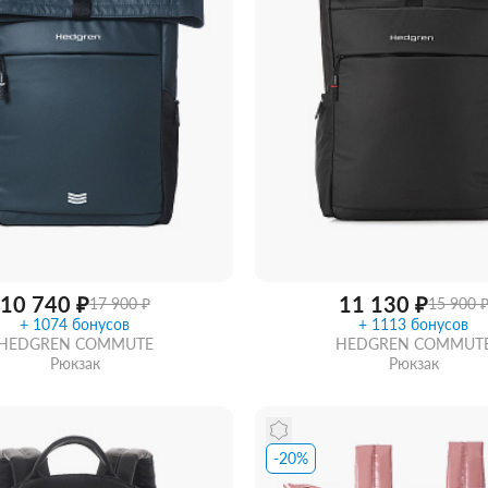
10 740 ₽
11 130 ₽
17 900 ₽
15 900 
+ 1074 бонусов
+ 1113 бонусов
HEDGREN COMMUTE
HEDGREN COMMUT
Рюкзак
Рюкзак
-20%
ть из магазина
со скидкой
Забрать из магазина
со ск