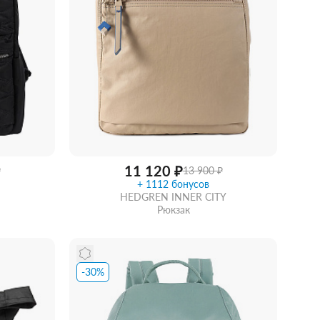
11 120 ₽
₽
13 900 ₽
+ 1112 бонусов
HEDGREN INNER CITY
Рюкзак
-30%
идкой
Забрать из магазина
со скидкой