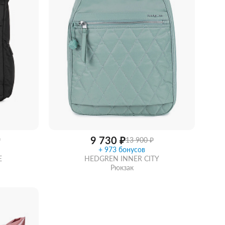
9 730 ₽
₽
13 900 ₽
+ 973 бонусов
E
HEDGREN INNER CITY
Рюкзак
идкой
Забрать из магазина
со скидкой