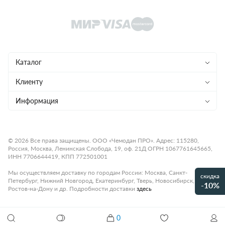
Каталог
Чемоданы
Клиенту
Рюкзаки
Магазины
Информация
Сумки
Ремонт
Конфиденциальность
Детям
Доставка и оплата
Программа лояльности
© 2026 Все права защищены. ООО «Чемодан ПРО». Адрес: 115280,
Россия, Москва, Ленинская Слобода, 19, оф. 21Д ОГРН 1067761645665,
Аксессуары
Гарантия и возврат
Подарочные карты
ИНН 7706644419, КПП 772501001
Бренды
О компании
Статьи
Мы осуществляем доставку по городам России: Москва, Санкт-
скидка
Петербург, Нижний Новгород, Екатеринбург, Тверь, Новосибирск,
Премиум
-10%
Карьера
Контакты
Ростов-на-Дону и др. Подробности доставки
здесь
Коллекции
Правила работы
Рассрочка платежа
0
Акции и распродажи
Рюкзак HEDGREN COMMUTE HCOM03/003-01
Оплата
Как настроить кодовый замок