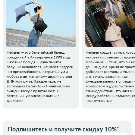
Hedgren — это бельгийский бренд,
Hedgren создаёт сумки, кото
рождённый в Антверпене в 1993 году.
мгновенно становятся ваши
Название бренда — дань памяти
любимыми — теми, что вы ис
бабушке основателя, Элизабет Хедгрен,
день за днём. Бренд не прос
чья приземлённость, открытый ум и
добавляет карманы и молнии,
любовь к интуитивному дизайну стали
опыт использования, где
ДНК компании. Каждое изделие
функциональность определя
воплощает бельгийский минимализм,
комфортом и удовольствием 
скандинавскую практичность и
взаимодействия. Это идеаль
безграничную энергию жизни в
между работой и отдыхом, с
движении.
практичностью.
Подпишитесь и получите скидку 10%*