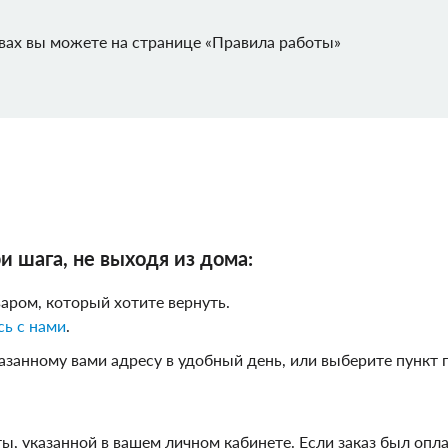
ИАЛ
RONCATO
вах вы можете на странице «Правила работы»
ная
е
Полиэстер
Тканевые
Нейлоновые
ПВХ
вые
Алюминиевые
Тканевые
и шага, не выходя из дома:
варом, который хотите вернуть.
сь с нами
.
казанному вами адресу в удобный день, или выберите пункт
ы, указанной в вашем личном кабинете. Если заказ был опл