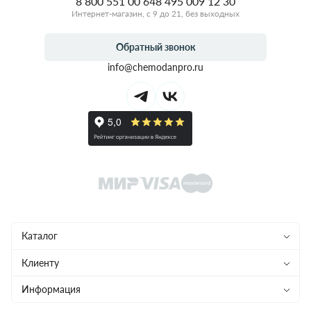
8 800 551 00 64
8 495 009 12 30
Интернет-магазин, с 9 до 21, без выходных
Обратный звонок
info@chemodanpro.ru
Каталог
Чемоданы
Клиенту
Рюкзаки
Магазины
Информация
Сумки