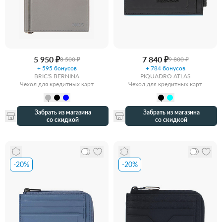
5 950 ₽
7 840 ₽
8 500 ₽
9 800 ₽
+ 595 бонусов
+ 784 бонусов
BRIC'S BERNINA
PIQUADRO ATLAS
Чехол для кредитных карт
Чехол для кредитных карт
Забрать из магазина
Забрать из магазина
со скидкой
со скидкой
-20%
-20%