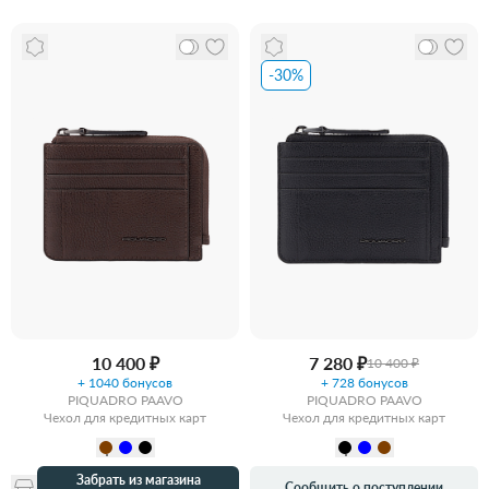
-30%
10 400 ₽
7 280 ₽
10 400 ₽
+ 1040 бонусов
+ 728 бонусов
PIQUADRO PAAVO
PIQUADRO PAAVO
Чехол для кредитных карт
Чехол для кредитных карт
Забрать из магазина
Сообщить о поступлении