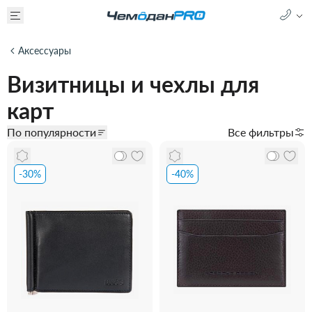
Аксессуары
Визитницы и чехлы для
карт
По популярности
Все фильтры
-30%
-40%