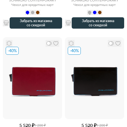
SCHARLAU CONTEMPORARY
SCHARLAU CONTEMPORARY
Чехол для кредитных карт
Чехол для кредитных карт
Забрать из магазина
Забрать из магазина
со скидкой
со скидкой
-40%
-40%
5 520 ₽
5 520 ₽
9 200 ₽
9 200 ₽