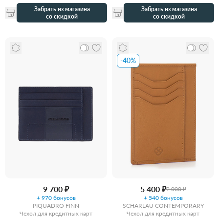
Забрать из магазина
Забрать из магазина
со скидкой
со скидкой
-40%
9 700 ₽
5 400 ₽
9 000 ₽
+ 970 бонусов
+ 540 бонусов
PIQUADRO FINN
SCHARLAU CONTEMPORARY
Чехол для кредитных карт
Чехол для кредитных карт