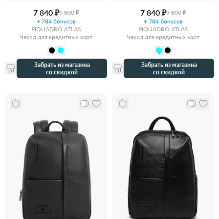
7 840 ₽
7 840 ₽
9 800 ₽
9 800 ₽
+ 784 бонусов
+ 784 бонусов
PIQUADRO ATLAS
PIQUADRO ATLAS
Чехол для кредитных карт
Чехол для кредитных карт
Забрать из магазина
Забрать из магазина
со скидкой
со скидкой