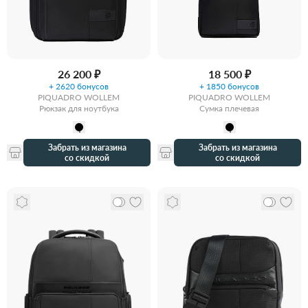
26 200 ₽
18 500 ₽
+ 2620 бонусов
+ 1850 бонусов
PIQUADRO WOLLEM
PIQUADRO WOLLEM
Рюкзак для ноутбука
Сумка плечевая
Забрать из магазина
Забрать из магазина
со скидкой
со скидкой