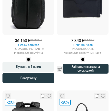
26 160 ₽
7 840 ₽
32 700 ₽
9 800 ₽
+ 2616 бонусов
+ 784 бонусов
PIQUADRO PQ-EARTH
PIQUADRO AEL
Рюкзак для ноутбука
Чехол для кредитных карт
Купить в 1 клик
Забрать из магазина
со скидкой
В корзину
-20%
-20%