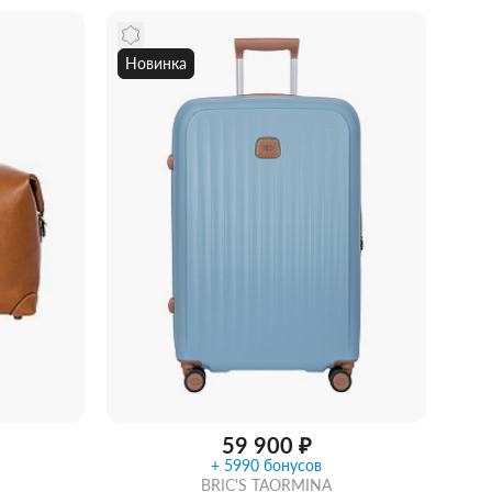
рзину
Новинка
Купить в 1 клик
В корзину
59 900 ₽
+ 5990 бонусов
BRIC'S TAORMINA