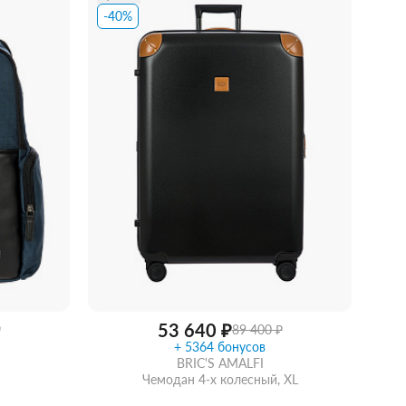
-40%
идкой
Забрать из магазина
со скидкой
53 640 ₽
₽
89 400 ₽
+ 5364 бонусов
BRIC'S AMALFI
Чемодан 4-х колесный, XL