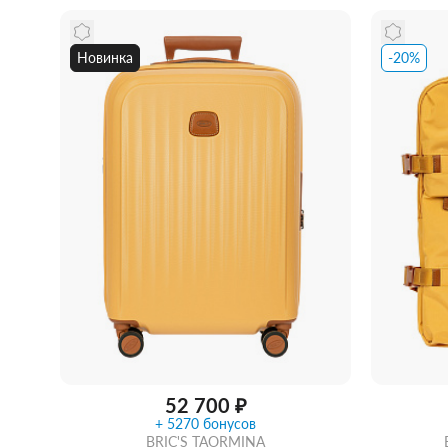
Новинка
-20%
Купить 
Забрать из магазина
со скидкой
52 700 ₽
+ 5270 бонусов
BRIC'S TAORMINA