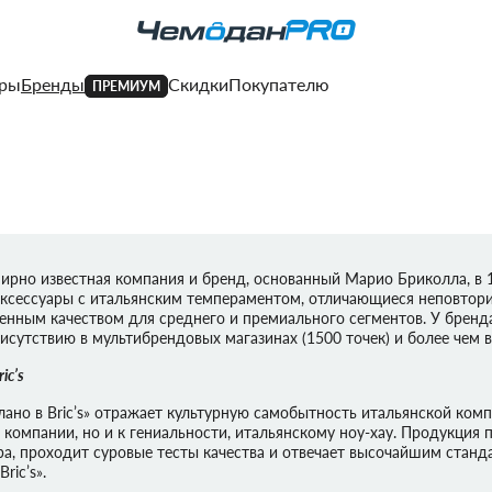
ары
Бренды
Скидки
Покупателю
ПРЕМИУМ
я и возврат
Программа лояльност
ные центры
Подарочная карта
TE
R
DOPPLER
DOPPLER
DELSEY
DELSEY
DELSEY
PIQUADRO
PORSCHE
LIPAULT
DELSEY
DERBY
PORSCHE
PORSCHE
DOPPLER
B|Y
SCHARLAU
BRIC'S B|Y
PORSCHE
ECHOLAC
PORSCHE
DERBY
TUR
MANUFAKTUR
DESIGN
DESIGN
DESIGN
DESIGN
DESIGN
ирно известная компания и бренд, основанный Марио Бриколла, в 
ка платежа
Блог
аксессуары с итальянским темпераментом, отличающиеся неповтор
AN
AN
AN
MAGELLAN
енным качеством для среднего и премиального сегментов. У бренд
исутствию в мультибрендовых магазинах (1500 точек) и более чем в
BRIC'S
BRIC'S
BRIC'S
BRIC'S
BRIC'S
ic’s
RK
OD
AU
N
CONWOOD
CARPISA
HEYS
HEDGREN
CARPISA
SCHARLAU
TUMI
HEYS
лано в Bric’s» отражает культурную самобытность итальянской комп
компании, но и к гениальности, итальянскому ноу-хау. Продукция п
ал
ал
ра, проходит суровые тесты качества и отвечает высочайшим станд
R
DOPPLER
RONCATO
ric’s».
MANUFAKTUR