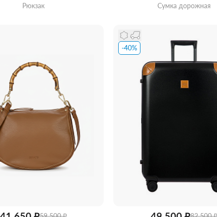
Рюкзак
Сумка дорожная
-40%
ть из магазина
со скидкой
Забрать из магазина
со ск
41 650 ₽
49 500 ₽
59 500 ₽
82 500 