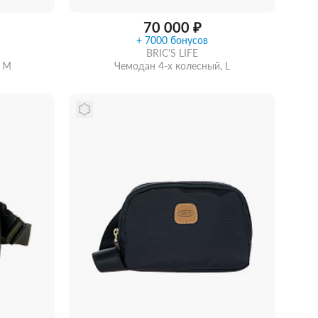
70 000 ₽
+ 7000 бонусов
BRIC'S LIFE
, M
Чемодан 4-х колесный, L
рзину
Забрать из магазина
со скидкой