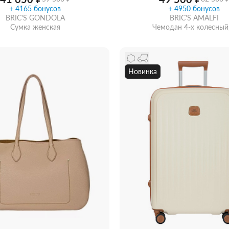
+ 4165 бонусов
+ 4950 бонусов
BRIC'S GONDOLA
BRIC'S AMALFI
Сумка женская
Чемодан 4-х колесный,
Новинка
Купить в 1 клик
В ко
ть из магазина
со скидкой