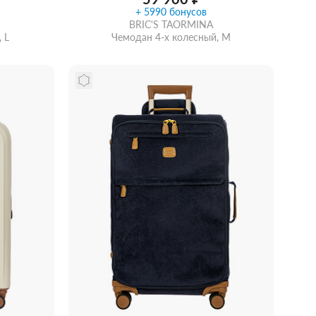
+ 5990 бонусов
BRIC'S TAORMINA
 L
Чемодан 4-х колесный, M
рзину
Забрать из магазина
со скидкой