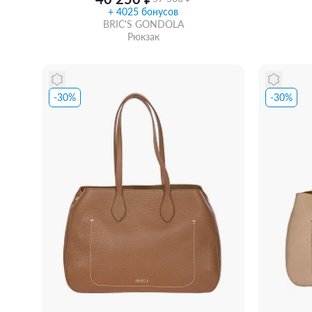
+ 4025 бонусов
BRIC'S GONDOLA
Рюкзак
-30%
-30%
Забрать из магазина
со скидкой
Забра