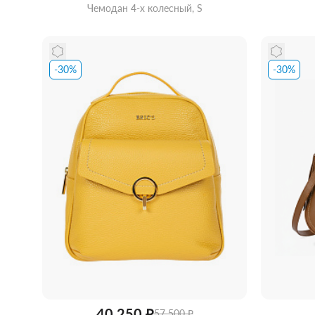
Чемодан 4-х колесный, S
-30%
-30%
Забра
Забрать из магазина
со скидкой
40 250 ₽
57 500 ₽