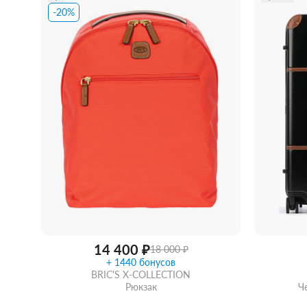
-20%
Забрать из магазина
со скидкой
Забра
14 400 ₽
18 000 ₽
+ 1440 бонусов
BRIC'S X-COLLECTION
Рюкзак
Ч