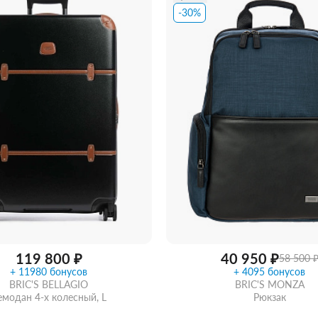
-30%
ть из магазина
со скидкой
Забрать из магазина
со ск
119 800 ₽
40 950 ₽
58 500 
+ 11980 бонусов
+ 4095 бонусов
BRIC'S BELLAGIO
BRIC'S MONZA
емодан 4-х колесный, L
Рюкзак