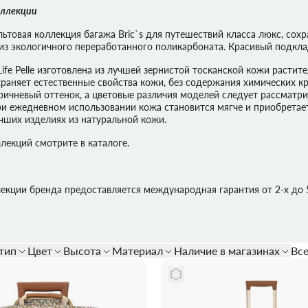
оллекции
ИАЛ
RONCATO
ная
е
Полиэстер
Тканевые
Нейлоновые
ПВХ
культовая коллекция багажа Bric`s для путешествий класса люкс, с
из экологичного переработанного поликарбоната. Красивый подклад
ife Pelle изготовлена из лучшей зернистой тосканской кожи растит
вые
Алюминиевые
Тканевые
раняет естественные свойства кожи, без содержания химических кра
ричневый оттенок, а цветовые различия моделей следует рассматри
ри ежедневном использовании кожа становится мягче и приобрета
учших изделиях из натуральной кожи.
лекций смотрите в каталоге.
лекции бренда предоставляется международная гарантия от 2-х до 5
тип
Цвет
Высота
Материал
Наличие в магазинах
Вс