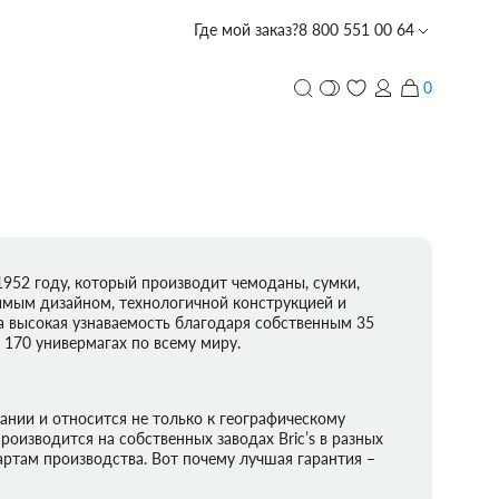
Где мой заказ?
8 800 551 00 64
0
и
ПЕРСОНАЛИЗАЦИЯ
с лазерной гравировкой
PIQUADRO
PIQUADRO
PIQUADRO
ECHOLAC
PORSCHE
TUMI
PIQUADRO
ECHOLAC
CARPISA
VOCIER
VOCIER
VOCIER
PIQUADRO
SCHARLAU
HEDGREN
VOCIER
VOCIER
DESIGN
1952 году, который производит чемоданы, сумки,
имым дизайном, технологичной конструкцией и
а высокая узнаваемость благодаря собственным 35
 170 универмагах по всему миру.
CARPISA
BALABALA
DERBY
ании и относится не только к географическому
роизводится на собственных заводах Bric’s в разных
артам производства. Вот почему лучшая гарантия –