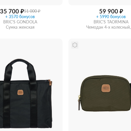
35 700 ₽
59 900 ₽
51 000 ₽
+ 3570 бонусов
+ 5990 бонусов
BRIC'S GONDOLA
BRIC'S TAORMINA
Сумка женская
Чемодан 4-х колесный
Купить в 1 клик
В ко
ть из магазина
со скидкой