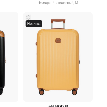
Чемодан 4-х колесный, M
Новинка
идкой
Забрать из магазина
со скидкой
59 900 ₽
₽