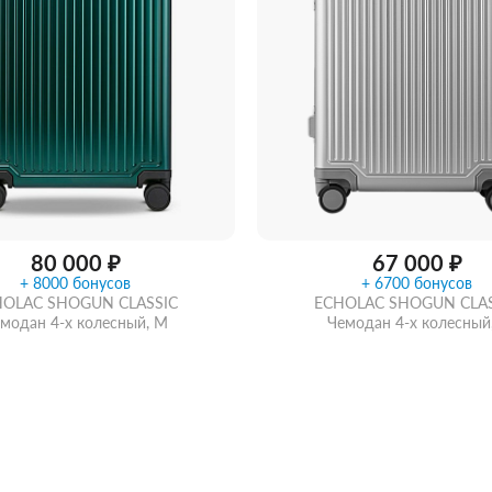
ИАЛ
RONCATO
ная
е
Полиэстер
Тканевые
Нейлоновые
ПВХ
вые
Алюминиевые
Тканевые
80 000 ₽
67 000 ₽
+ 8000 бонусов
+ 6700 бонусов
HOLAC SHOGUN CLASSIC
ECHOLAC SHOGUN CLAS
модан 4-х колесный, M
Чемодан 4-х колесный,
Купить в 1 клик
В ко
ть из магазина
со скидкой