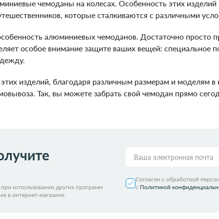
иниевые чемоданы на колесах. Особенность этих изделий 
утешественников, которые сталкиваются с различными усло
 особенность алюминиевых чемоданов. Достаточно просто 
еляет особое внимание защите ваших вещей: специальное п
одежду.
этих изделий, благодаря различным размерам и моделям в
овывоза. Так, вы можете забрать свой чемодан прямо сегод
олучите
Согласен с обработкой персо
я при использовании других программ
с
Политикой конфиденциальн
ке в интернет-магазине.