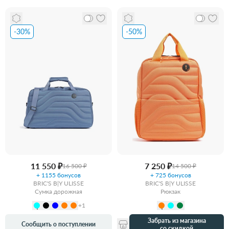
-30%
-50%
11 550 ₽
7 250 ₽
16 500 ₽
14 500 ₽
+ 1155 бонусов
+ 725 бонусов
BRIC'S B|Y ULISSE
BRIC'S B|Y ULISSE
Сумка дорожная
Рюкзак
+1
Забрать из магазина
Сообщить о поступлении
со скидкой