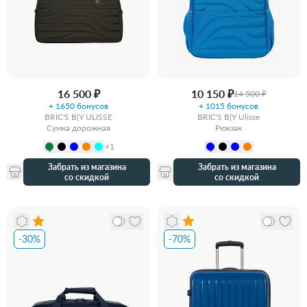
16 500 ₽
10 150 ₽
14 500 ₽
+ 1650 бонусов
+ 1015 бонусов
BRIC'S B|Y ULISSE
BRIC'S B|Y Ulisse
Сумка дорожная
Рюкзак
+1
Забрать из магазина
Забрать из магазина
со скидкой
со скидкой
-30%
-70%