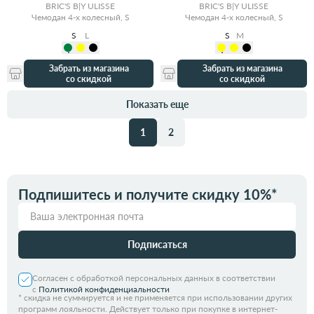
BRIC'S B|Y ULISSE
BRIC'S B|Y ULISSE
Чемодан 4-х колесный, S
Чемодан 4-х колесный, S
S
L
S
M
Забрать из магазина
Забрать из магазина
со скидкой
со скидкой
Показать еще
1
2
Подпишитесь и получите скидку 10%*
Подписаться
Согласен с обработкой персональных данных в соответствии
с
Политикой конфиденциальности
*
скидка не суммируется и не применяется при использовании других
программ лояльности. Действует только при покупке в интернет-