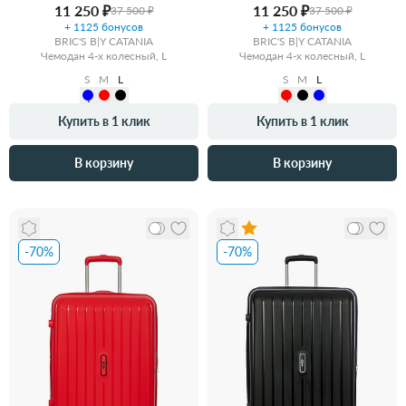
11 250 ₽
11 250 ₽
37 500 ₽
37 500 ₽
+ 1125 бонусов
+ 1125 бонусов
BRIC'S B|Y CATANIA
BRIC'S B|Y CATANIA
Чемодан 4-х колесный, L
Чемодан 4-х колесный, L
S
M
L
S
M
L
Купить в 1 клик
Купить в 1 клик
В корзину
В корзину
-70%
-70%