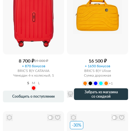
8 700 ₽
16 500 ₽
29 000 ₽
+ 870 бонусов
+ 1650 бонусов
BRIC'S B|Y CATANIA
BRIC'S B|Y Ulisse
Чемодан 4-х колесный, S
Сумка дорожная
S
M
L
+1
Забрать из магазина
со скидкой
Сообщить о поступлении
-30%