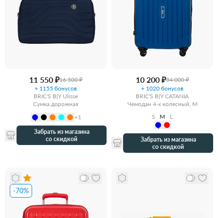
11 550 ₽
10 200 ₽
16 500 ₽
34 000 ₽
+ 1155 бонусов
+ 1020 бонусов
BRIC'S B|Y Ulisse
BRIC'S B|Y CATANIA
Сумка дорожная
Чемодан 4-х колесный, M
S
M
L
+1
Забрать из магазина
со скидкой
Забрать из магазина
со скидкой
-70%