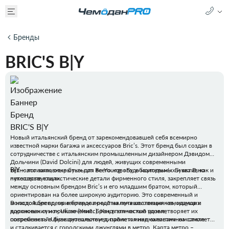
Бренды
BRIC'S B|Y
Новый итальянский бренд от зарекомендовавшей себя всемирно
известной марки багажа и аксессуаров Bric’s. Этот бренд был создан в
сотрудничестве с итальянским промышленным дизайнером Дэвидом
Дольчини (David Dolcini) для людей, живущих современными
технологиями, открытых для всего нового, общительных и активно
B|Y
– это заглавные буквы от Be Young, «Будь молодым!». Буква B, как и
путешествующих.
некоторые стилистические детали фирменного стиля, закрепляет связь
между основным брендом Bric’s и его младшим братом, который
ориентирован на более широкую аудиторию. Это современный и
молодой бренд, ориентированный на путешественников, ищущих
В настоящее время в бренде представлена коллекция чемоданов и
вдохновения и приключений. Бренд полностью удовлетворяет их
дорожных сумок Ulisse (Улисс). Как в эпической поэме,
потребность в функциональном дизайне и минималистичном стиле.
современный Ulisse путешествует, пролетая над океанами на самолете
и сталкивается с городскими джунглями в метро. Карта метро –