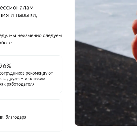
фессионалам
ИАЛ
RONCATO
ная
е
Полиэстер
Тканевые
Нейлоновые
ПВХ
ия и навыки,
вые
Алюминиевые
Тканевые
ду, мы неизменно следуем
аботе.
96%
cотрудников рекомендуют
нас друзьям и близким
как работодателя
и, благодаря