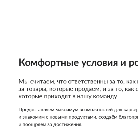
Женские зонты Doppler
«Поступай с другим
Купить подарочную карту
чтобы поступали с 
Подарочная карта
Купить подарочную карту
На протяжении многих столети
принцип нравственности людей
его за основу наших ценностей,
Комфортные условия и р
единомышленниками.
Мы считаем, что ответственны за то, как
за товары, которые продаем, и за то, как
которые приходят в нашу команду
Предоставляем максимум возможностей для карьер
и знакомим с новыми продуктами, создаём благоп
и поощряем за достижения.