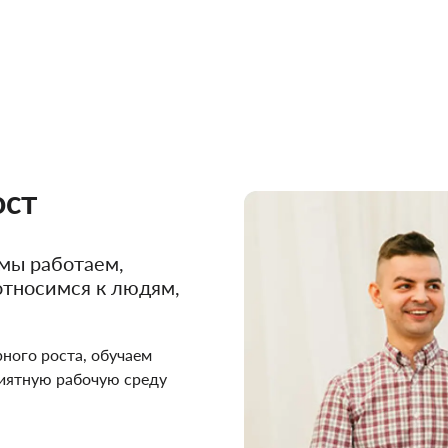
и так, как ты хочешь,
тобой»
й это правило составляет главный
 по всему миру. Поэтому мы взяли
 что объединяет нас и делает
ост
 мы работаем,
 относимся к людям,
ного роста, обучаем
риятную рабочую среду