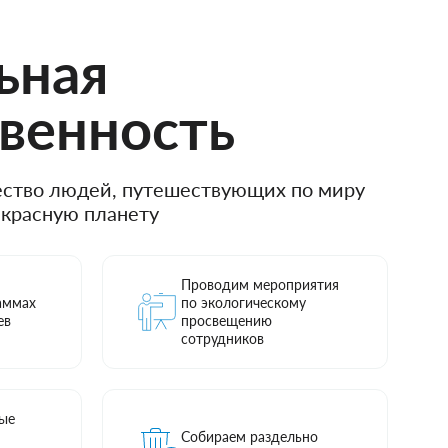
ьная
твенность
ство людей, путешествующих
по миру
екрасную планету
Проводим мероприятия
аммах
по экологическому
ев
просвещению
сотрудников
ые
Собираем раздельно