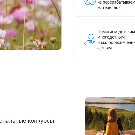
из перерабатывае
материалов
Помогаем детским
многодетным
и малообеспеченн
семьям
ональные конкурсы