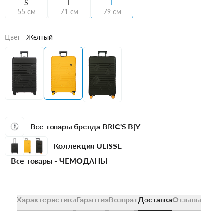
S
L
L
55 см
71 см
79 см
Цвет
Желтый
Все товары бренда BRIC'S B|Y
Коллекция ULISSE
Все товары -
ЧЕМОДАНЫ
Характеристики
Гарантия
Возврат
Доставка
Отзывы