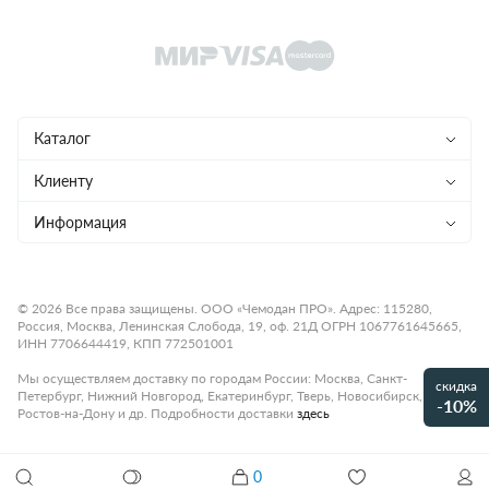
Каталог
Чемоданы
Клиенту
Рюкзаки
Магазины
Информация
Сумки
Ремонт
Конфиденциальность
Детям
Доставка и оплата
Программа лояльности
© 2026 Все права защищены. ООО «Чемодан ПРО». Адрес: 115280,
Россия, Москва, Ленинская Слобода, 19, оф. 21Д ОГРН 1067761645665,
Аксессуары
Гарантия и возврат
Подарочные карты
ИНН 7706644419, КПП 772501001
Бренды
О компании
Статьи
Мы осуществляем доставку по городам России: Москва, Санкт-
скидка
Петербург, Нижний Новгород, Екатеринбург, Тверь, Новосибирск,
Премиум
-10%
Карьера
Контакты
Ростов-на-Дону и др. Подробности доставки
здесь
Коллекции
Правила работы
Рассрочка платежа
0
Акции и распродажи
Чемодан BRIC'S B|Y ULISSE B1Y08432.171
Оплата
Как настроить кодовый замок