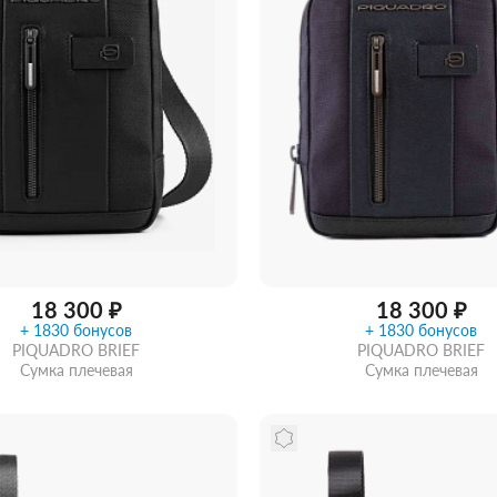
18 300 ₽
18 300 ₽
+ 1830 бонусов
+ 1830 бонусов
PIQUADRO BRIEF
PIQUADRO BRIEF
Сумка плечевая
Сумка плечевая
ть из магазина
со скидкой
Забрать из магазина
со ск