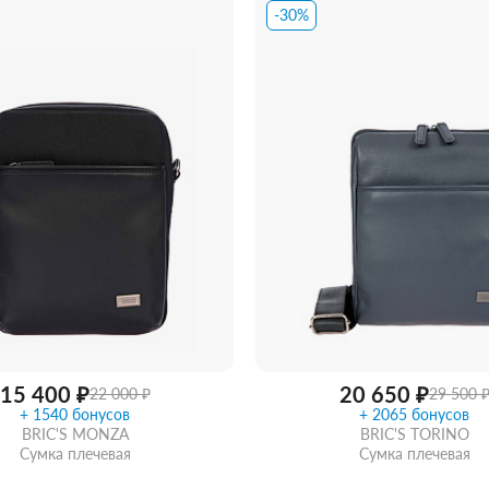
в 1 клик
В корзину
-30%
Забрать из магазина
со ск
15 400 ₽
20 650 ₽
22 000 ₽
29 500 
+ 1540 бонусов
+ 2065 бонусов
BRIC'S MONZA
BRIC'S TORINO
Сумка плечевая
Сумка плечевая