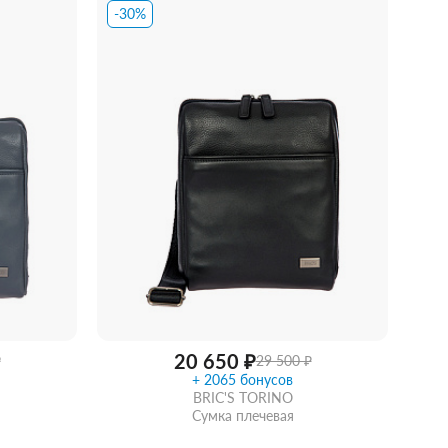
-30%
идкой
Забрать из магазина
со скидкой
20 650 ₽
₽
29 500 ₽
+ 2065 бонусов
BRIC'S TORINO
Сумка плечевая