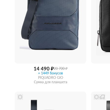
Женские зонты Doppler
Купить подарочную карту
Подарочная карта
Купить подарочную карту
14 490 ₽
20 700 ₽
+ 1449 бонусов
PIQUADRO GIO
Сумка для планшета
Сообщить о поступлении
Забра