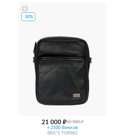
-30%
Забрать из магазина
со скидкой
Забра
21 000 ₽
30 000 ₽
+ 2100 бонусов
BRIC'S TORINO