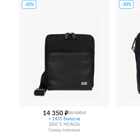
Купить 
-30%
-30%
Забрать из магазина
со скидкой
14 350 ₽
20 500 ₽
+ 1435 бонусов
BRIC'S MONZA
Сумка плечевая