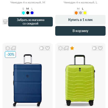
Чемодан 4-х колесный, M
Чемодан 4-х колесный, L
S
M
L
M
L
Купить в 1 клик
Забрать из магазина
со скидкой
В корзину
-30%