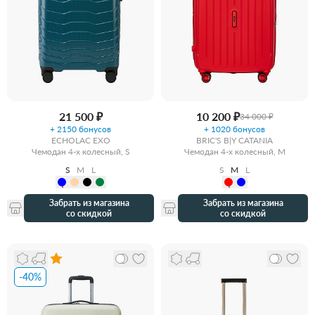
21 500 ₽
10 200 ₽
34 000 ₽
+ 2150 бонусов
+ 1020 бонусов
ECHOLAC EXO
BRIC'S B|Y CATANIA
Чемодан 4-х колесный, S
Чемодан 4-х колесный, M
S
M
L
S
M
L
Забрать из магазина
Забрать из магазина
со скидкой
со скидкой
-40%