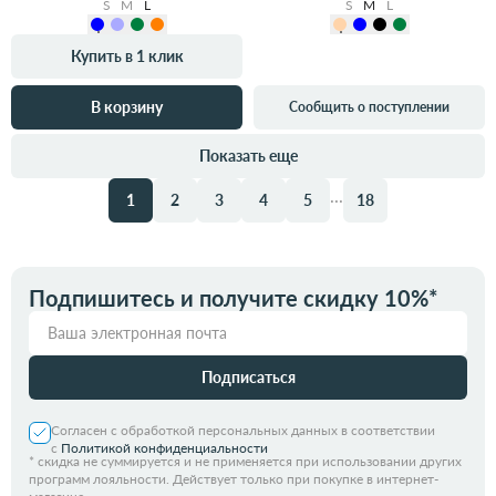
S
M
L
S
M
L
Купить в 1 клик
В корзину
Сообщить о поступлении
Показать еще
...
1
2
3
4
5
18
Подпишитесь и получите скидку 10%*
Подписаться
Согласен с обработкой персональных данных в соответствии
с
Политикой конфиденциальности
*
скидка не суммируется и не применяется при использовании других
программ лояльности. Действует только при покупке в интернет-