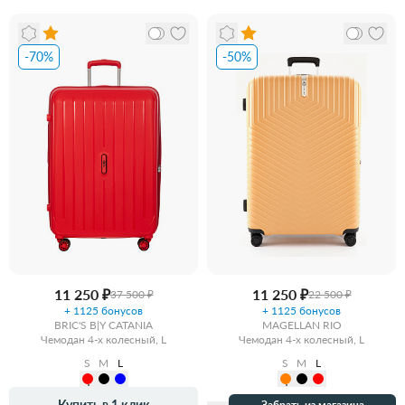
-70%
-50%
11 250 ₽
11 250 ₽
37 500 ₽
22 500 ₽
+ 1125 бонусов
+ 1125 бонусов
BRIC'S B|Y CATANIA
MAGELLAN RIO
Чемодан 4-х колесный, L
Чемодан 4-х колесный, L
S
M
L
S
M
L
Купить в 1 клик