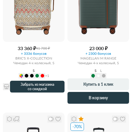
33 360 ₽
23 000 ₽
41 700 ₽
+ 3336 бонусов
+ 2300 бонусов
BRIC'S X-COLLECTION
MAGELLAN M RANGE
Чемодан 4-х колесный, S
Чемодан 4-х колесный, S
S
S
L
+1
Купить в 1 клик
Забрать из магазина
со скидкой
В корзину
-70%