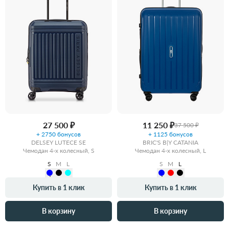
27 500 ₽
11 250 ₽
37 500 ₽
+ 2750 бонусов
+ 1125 бонусов
DELSEY LUTECE SE
BRIC'S B|Y CATANIA
Чемодан 4-х колесный, S
Чемодан 4-х колесный, L
S
M
L
S
M
L
Купить в 1 клик
Купить в 1 клик
В корзину
В корзину