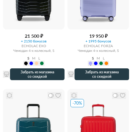
21 500 ₽
19 950 ₽
+ 2150 бонусов
+ 1995 бонусов
ECHOLAC EXO
ECHOLAC FORZA
Чемодан 4-х колесный, S
Чемодан 4-х колесный, S
S
M
L
S
M
L
Забрать из магазина
Забрать из магазина
со скидкой
со скидкой
-70%