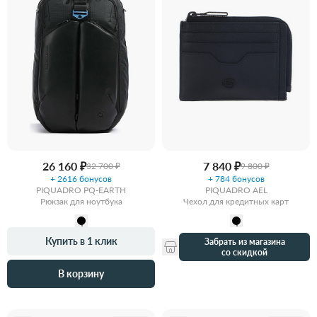
26 160 ₽
7 840 ₽
32 700 ₽
9 800 ₽
+ 2616 бонусов
+ 784 бонусов
PIQUADRO PQ-EARTH
PIQUADRO AEL
Рюкзак для ноутбука
Чехол для кредитных карт
Купить в 1 клик
Забрать из магазина
со скидкой
В корзину