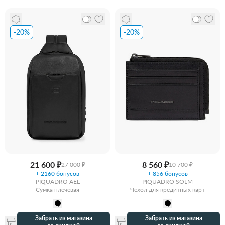
-20%
-20%
21 600 ₽
8 560 ₽
27 000 ₽
10 700 ₽
+ 2160 бонусов
+ 856 бонусов
PIQUADRO AEL
PIQUADRO SOLM
Сумка плечевая
Чехол для кредитных карт
Забрать из магазина
Забрать из магазина