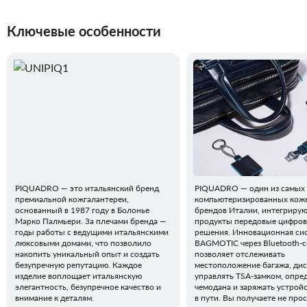
Ключевые особенности
PIQUADRO — это итальянский бренд
PIQUADRO — один из самых
премиальной кожгалантереи,
компьютеризированных кож
основанный в 1987 году в Болонье
брендов Италии, интегрирую
Марко Палмьери. За плечами бренда —
продукты передовые цифро
годы работы с ведущими итальянскими
решения. Инновационная си
люксовыми домами, что позволило
BAGMOTIC через Bluetooth-
накопить уникальный опыт и создать
позволяет отслеживать
безупречную репутацию. Каждое
местоположение багажа, ди
изделие воплощает итальянскую
управлять TSA-замком, опред
элегантность, безупречное качество и
чемодана и заряжать устрой
внимание к деталям.
в пути. Вы получаете не про