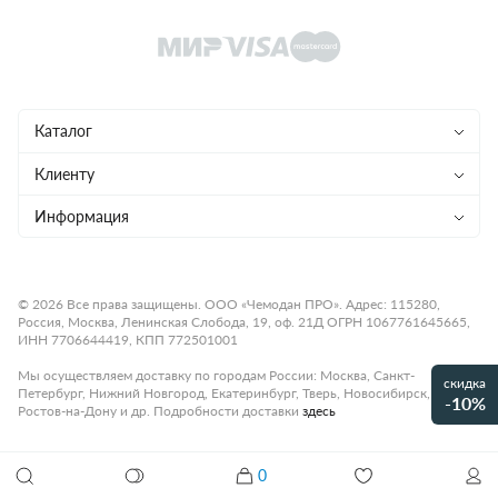
Каталог
Чемоданы
Клиенту
Рюкзаки
Магазины
Информация
Сумки
Ремонт
Конфиденциальность
Детям
Доставка и оплата
Программа лояльности
© 2026 Все права защищены. ООО «Чемодан ПРО». Адрес: 115280,
Россия, Москва, Ленинская Слобода, 19, оф. 21Д ОГРН 1067761645665,
Аксессуары
Гарантия и возврат
Подарочные карты
ИНН 7706644419, КПП 772501001
Бренды
О компании
Статьи
Мы осуществляем доставку по городам России: Москва, Санкт-
скидка
Петербург, Нижний Новгород, Екатеринбург, Тверь, Новосибирск,
Премиум
-10%
Карьера
Контакты
Ростов-на-Дону и др. Подробности доставки
здесь
Коллекции
Правила работы
Рассрочка платежа
0
Акции и распродажи
Рюкзак для ноутбука PIQUADRO PQ-EARTH CA6629S137/N
Оплата
Как настроить кодовый замок
26 160 ₽
32 700 ₽