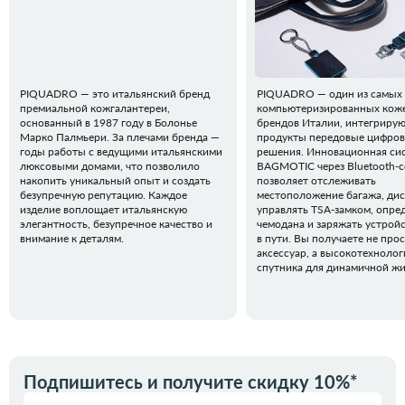
PIQUADRO — это итальянский бренд
PIQUADRO — один из самых
премиальной кожгалантереи,
компьютеризированных кож
основанный в 1987 году в Болонье
брендов Италии, интегрирую
Марко Палмьери. За плечами бренда —
продукты передовые цифро
годы работы с ведущими итальянскими
решения. Инновационная си
люксовыми домами, что позволило
BAGMOTIC через Bluetooth-
накопить уникальный опыт и создать
позволяет отслеживать
безупречную репутацию. Каждое
местоположение багажа, ди
изделие воплощает итальянскую
управлять TSA-замком, опред
элегантность, безупречное качество и
чемодана и заряжать устрой
внимание к деталям.
в пути. Вы получаете не про
аксессуар, а высокотехноло
спутника для динамичной жи
Подпишитесь и получите скидку 10%*