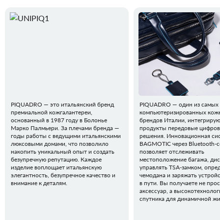
PIQUADRO — это итальянский бренд
PIQUADRO — один из самых
премиальной кожгалантереи,
компьютеризированных кож
основанный в 1987 году в Болонье
брендов Италии, интегрирую
Марко Палмьери. За плечами бренда —
продукты передовые цифро
годы работы с ведущими итальянскими
решения. Инновационная си
люксовыми домами, что позволило
BAGMOTIC через Bluetooth-
накопить уникальный опыт и создать
позволяет отслеживать
безупречную репутацию. Каждое
местоположение багажа, ди
изделие воплощает итальянскую
управлять TSA-замком, опред
элегантность, безупречное качество и
чемодана и заряжать устрой
внимание к деталям.
в пути. Вы получаете не про
аксессуар, а высокотехноло
спутника для динамичной жи