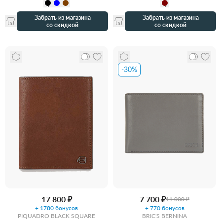
Забрать из магазина
Забрать из магазина
со скидкой
со скидкой
-30%
17 800 ₽
7 700 ₽
11 000 ₽
+ 1780 бонусов
+ 770 бонусов
PIQUADRO BLACK SQUARE
BRIC'S BERNINA