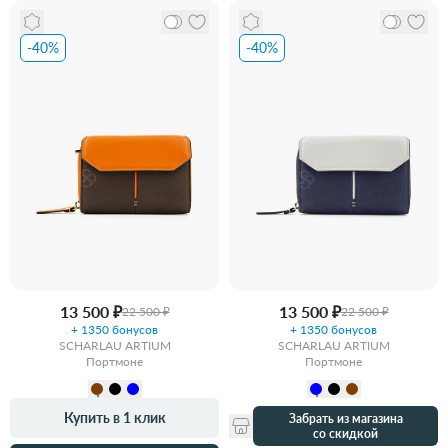
-40%
-40%
13 500 ₽
13 500 ₽
22 500 ₽
22 500 ₽
+ 1350 бонусов
+ 1350 бонусов
SCHARLAU ARTIUM
SCHARLAU ARTIUM
Портмоне
Портмоне
Купить в 1 клик
Забрать из магазина
со скидкой