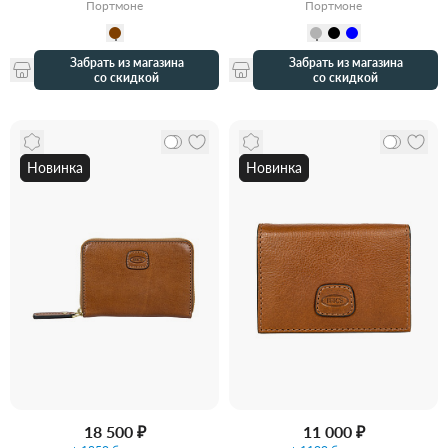
Портмоне
Портмоне
Забрать из магазина
Забрать из магазина
со скидкой
со скидкой
Новинка
Новинка
18 500 ₽
11 000 ₽