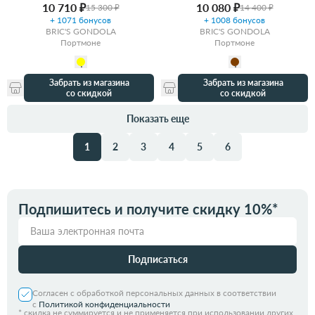
10 710 ₽
10 080 ₽
15 300 ₽
14 400 ₽
+ 1071 бонусов
+ 1008 бонусов
BRIC'S GONDOLA
BRIC'S GONDOLA
Портмоне
Портмоне
Забрать из магазина
Забрать из магазина
со скидкой
со скидкой
Показать еще
1
2
3
4
5
6
Подпишитесь и получите скидку 10%*
Подписаться
Согласен с обработкой персональных данных в соответствии
с
Политикой конфиденциальности
*
скидка не суммируется и не применяется при использовании других