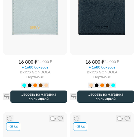
16 800 ₽
16 800 ₽
24 000 ₽
24 000 ₽
+ 1680 бонусов
+ 1680 бонусов
BRIC'S GONDOLA
BRIC'S GONDOLA
Портмоне
Портмоне
Забрать из магазина
Забрать из магазина
со скидкой
со скидкой
-30%
-30%