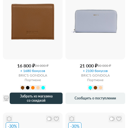
16 800 ₽
21 000 ₽
24 000 ₽
30 000 ₽
+ 1680 бонусов
+ 2100 бонусов
BRIC'S GONDOLA
BRIC'S GONDOLA
Портмоне
Портмоне
Забрать из магазина
Сообщить о поступлении
со скидкой
-30%
-30%