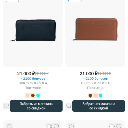
21 000 ₽
21 000 ₽
30 000 ₽
30 000 ₽
+ 2100 бонусов
+ 2100 бонусов
BRIC'S GONDOLA
BRIC'S GONDOLA
Портмоне
Портмоне
Забрать из магазина
Забрать из магазина
со скидкой
со скидкой