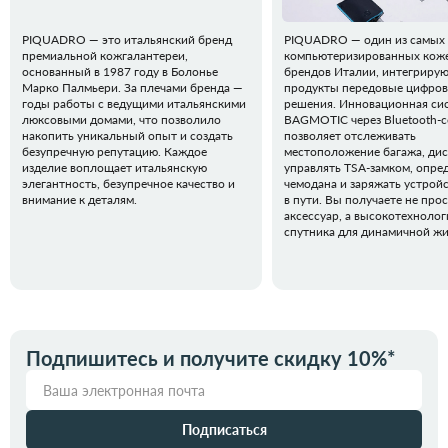
PIQUADRO — это итальянский бренд
PIQUADRO — один из самых
премиальной кожгалантереи,
компьютеризированных кож
основанный в 1987 году в Болонье
брендов Италии, интегрирую
Марко Палмьери. За плечами бренда —
продукты передовые цифро
годы работы с ведущими итальянскими
решения. Инновационная си
люксовыми домами, что позволило
BAGMOTIC через Bluetooth-
накопить уникальный опыт и создать
позволяет отслеживать
безупречную репутацию. Каждое
местоположение багажа, ди
изделие воплощает итальянскую
управлять TSA-замком, опред
элегантность, безупречное качество и
чемодана и заряжать устрой
внимание к деталям.
в пути. Вы получаете не про
аксессуар, а высокотехноло
спутника для динамичной жи
Подпишитесь и получите скидку 10%*
Подписаться