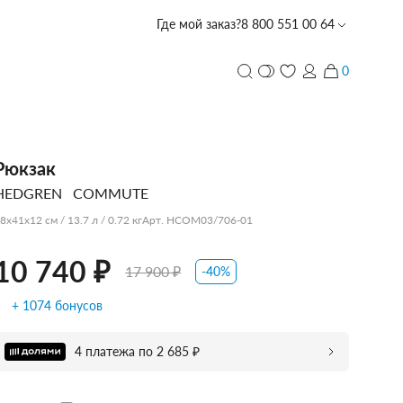
Где мой заказ?
8 800 551 00 64
 ₽
17 900 ₽
Забронировать в магазине со скидкой -10%
0
и
ПЕРСОНАЛИЗАЦИЯ
Рюкзак
HEDGREN
COMMUTE
с лазерной гравировкой
PIQUADRO
PIQUADRO
PIQUADRO
ECHOLAC
PORSCHE
TUMI
PIQUADRO
ECHOLAC
CARPISA
VOCIER
VOCIER
VOCIER
PIQUADRO
SCHARLAU
HEDGREN
VOCIER
VOCIER
8x41x12 см / 13.7 л / 0.72 кг
Арт. HCOM03/706-01
DESIGN
10 740 ₽
17 900 ₽
-40%
+ 1074 бонусов
CARPISA
BALABALA
DERBY
4 платежа по 2 685 ₽