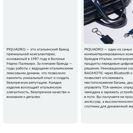
PIQUADRO — это итальянский бренд
PIQUADRO — один из самых
премиальной кожгалантереи,
компьютеризированных кож
основанный в 1987 году в Болонье
брендов Италии, интегрирую
Марко Палмьери. За плечами бренда —
продукты передовые цифро
годы работы с ведущими итальянскими
решения. Инновационная си
люксовыми домами, что позволило
BAGMOTIC через Bluetooth-
накопить уникальный опыт и создать
позволяет отслеживать
безупречную репутацию. Каждое
местоположение багажа, ди
изделие воплощает итальянскую
управлять TSA-замком, опред
элегантность, безупречное качество и
чемодана и заряжать устрой
внимание к деталям.
в пути. Вы получаете не про
аксессуар, а высокотехноло
спутника для динамичной жи