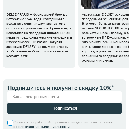
DELSEY PARIS — французский бренд с
Аксессуары DELSEY оснаще
историей с 1946 года. Рожденный в
передовыми решениями для 
результате слияния двух экспертов в
Это могут быть запатентова
области защитных чехлов, бренд всегда
молнии SECURITECH®, котор
находился на передовой инноваций: он
раза устойчивее к взлому, а 
первым предложил жесткие чемоданы и
встроенные RFID-карманы, 
изобрел колесный багаж. Покупая
блокируют несанкциониров
аксессуар DELSEY, вы получаете часть
считывание данных с ваших 
этой инженерной мысли и парижской
карт и документов. Вы може
элегантности.
спокойны за содержимое св
рюкзака или сумки.
Подпишитесь и получите скидку 10%*
Подписаться
Согласен с обработкой персональных данных в соответствии
с
Политикой конфиденциальности