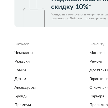
Женские зонты Doppler
скидку 10%*
Купить подарочную карту
Подарочная карта
*
скидка не суммируется и не применяетс
лояльности. Действует только при покуп
Купить подарочную карту
Каталог
Клиенту
Чемоданы
Магазины
Рюкзаки
Ремонт
Сумки
Доставка 
Детям
Гарантия 
Аксессуары
О компан
Бренды
Карьера
Премиум
Правила 