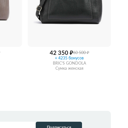
42 350 ₽
₽
60 500 ₽
+ 4235 бонусов
BRIC'S GONDOLA
Сумка женская
идкой
Забрать из магазина
со скидкой
Подписаться