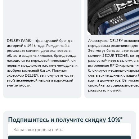
DELSEY PARIS — французский бренд с
Аксессуары DELSEY оснаще
историей с 1946 года. Рожденный в
передовыми решениями для 
результате слияния двух экспертов в
Это могут быть запатентова
области защитных чехлов, бренд всегда
молнии SECURITECH®, котор
находился на передовой инноваций: он
раза устойчивее к взлому, а 
первым предложил жесткие чемоданы и
встроенные RFID-карманы, 
изобрел колесный багаж. Покупая
блокируют несанкциониров
аксессуар DELSEY, вы получаете часть
считывание данных с ваших 
этой инженерной мысли и парижской
карт и документов. Вы може
элегантности.
спокойны за содержимое св
рюкзака или сумки.
Подпишитесь и получите скидку 10%*