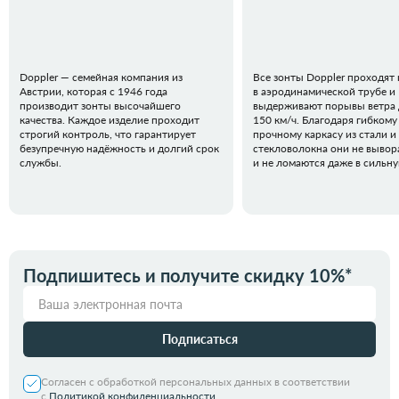
Doppler — семейная компания из
Все зонты Doppler проходят
Австрии, которая с 1946 года
в аэродинамической трубе и
производит зонты высочайшего
выдерживают порывы ветра 
качества. Каждое изделие проходит
150 км/ч. Благодаря гибкому
строгий контроль, что гарантирует
прочному каркасу из стали и
безупречную надёжность и долгий срок
стекловолокна они не вывор
службы.
и не ломаются даже в сильн
Подпишитесь и получите скидку 10%*
Подписаться
Согласен с обработкой персональных данных в соответствии
с
Политикой конфиденциальности