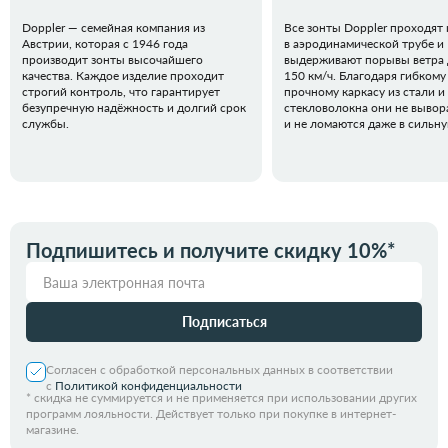
Doppler — семейная компания из
Все зонты Doppler проходят
Австрии, которая с 1946 года
в аэродинамической трубе и
производит зонты высочайшего
выдерживают порывы ветра 
качества. Каждое изделие проходит
150 км/ч. Благодаря гибкому
строгий контроль, что гарантирует
прочному каркасу из стали и
безупречную надёжность и долгий срок
стекловолокна они не вывор
службы.
и не ломаются даже в сильн
Подпишитесь и получите скидку 10%*
Подписаться
Согласен с обработкой персональных данных в соответствии
с
Политикой конфиденциальности
*
скидка не суммируется и не применяется при использовании других
программ лояльности. Действует только при покупке в интернет-
магазине.