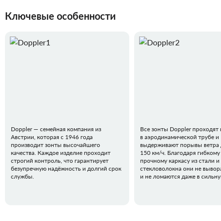
Ключевые особенности
Doppler — семейная компания из
Все зонты Doppler проходят
Австрии, которая с 1946 года
в аэродинамической трубе и
производит зонты высочайшего
выдерживают порывы ветра 
качества. Каждое изделие проходит
150 км/ч. Благодаря гибкому
строгий контроль, что гарантирует
прочному каркасу из стали и
безупречную надёжность и долгий срок
стекловолокна они не вывор
службы.
и не ломаются даже в сильн