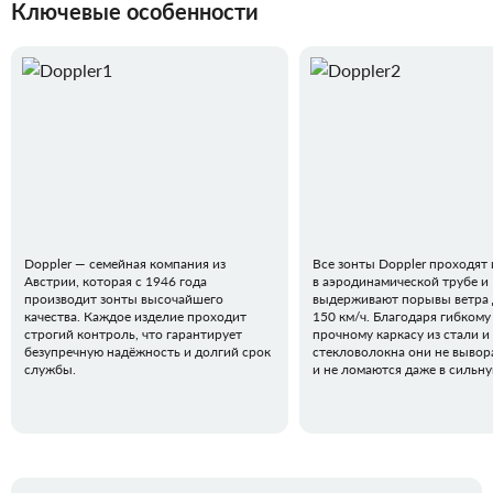
Ключевые особенности
Doppler — семейная компания из
Все зонты Doppler проходят
Австрии, которая с 1946 года
в аэродинамической трубе и
производит зонты высочайшего
выдерживают порывы ветра 
качества. Каждое изделие проходит
150 км/ч. Благодаря гибкому
строгий контроль, что гарантирует
прочному каркасу из стали и
безупречную надёжность и долгий срок
стекловолокна они не вывор
службы.
и не ломаются даже в сильн