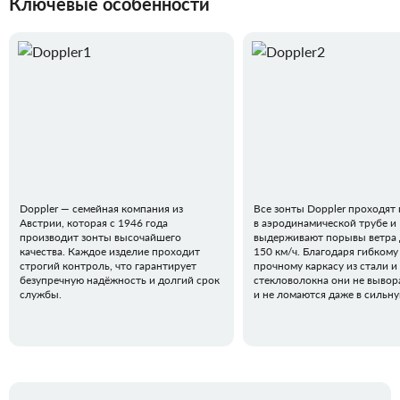
Ключевые особенности
Doppler — семейная компания из
Все зонты Doppler проходят
Австрии, которая с 1946 года
в аэродинамической трубе и
производит зонты высочайшего
выдерживают порывы ветра 
качества. Каждое изделие проходит
150 км/ч. Благодаря гибкому
строгий контроль, что гарантирует
прочному каркасу из стали и
безупречную надёжность и долгий срок
стекловолокна они не вывор
службы.
и не ломаются даже в сильн