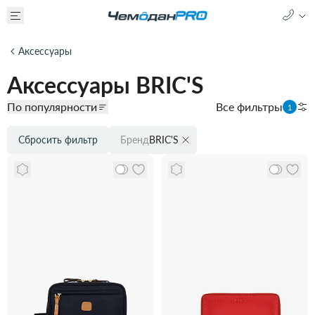
Аксессуары
Аксессуары BRIC'S
По популярности
Все фильтры
1
Сбросить фильтр
Бренд
BRIC'S