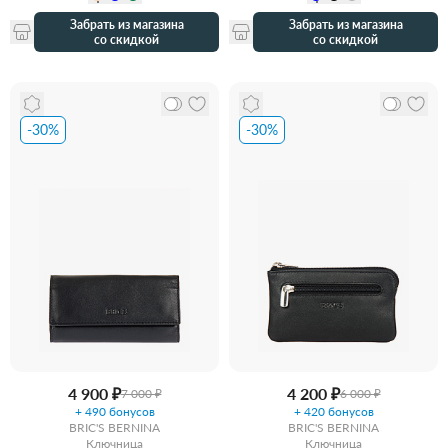
Забрать из магазина
Забрать из магазина
со скидкой
со скидкой
-30%
-30%
4 900 ₽
4 200 ₽
7 000 ₽
6 000 ₽
+ 490 бонусов
+ 420 бонусов
BRIC'S BERNINA
BRIC'S BERNINA
Ключница
Ключница