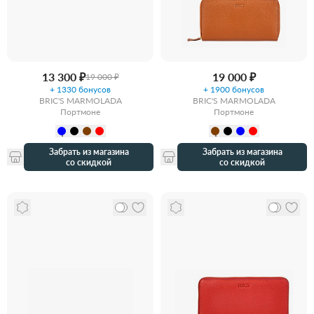
13 300 ₽
19 000 ₽
19 000 ₽
+ 1330 бонусов
+ 1900 бонусов
BRIC'S MARMOLADA
BRIC'S MARMOLADA
Портмоне
Портмоне
Забрать из магазина
Забрать из магазина
со скидкой
со скидкой