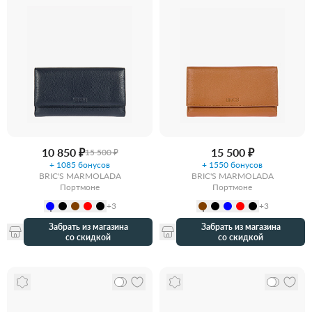
10 850 ₽
15 500 ₽
15 500 ₽
+ 1085 бонусов
+ 1550 бонусов
BRIC'S MARMOLADA
BRIC'S MARMOLADA
Портмоне
Портмоне
+3
+3
Забрать из магазина
Забрать из магазина
со скидкой
со скидкой