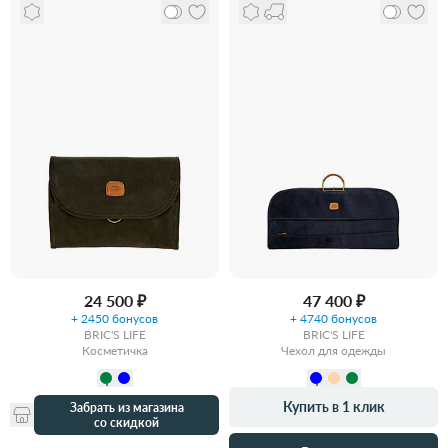
24 500 ₽
47 400 ₽
+ 2450 бонусов
+ 4740 бонусов
BRIC'S LIFE
BRIC'S LIFE
Косметичка
Чехол для одежды
Купить в 1 клик
Забрать из магазина
со скидкой