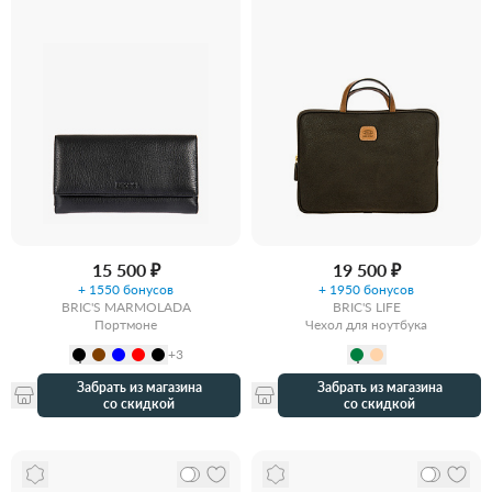
15 500 ₽
19 500 ₽
+ 1550 бонусов
+ 1950 бонусов
BRIC'S MARMOLADA
BRIC'S LIFE
Портмоне
Чехол для ноутбука
+3
Забрать из магазина
Забрать из магазина
со скидкой
со скидкой