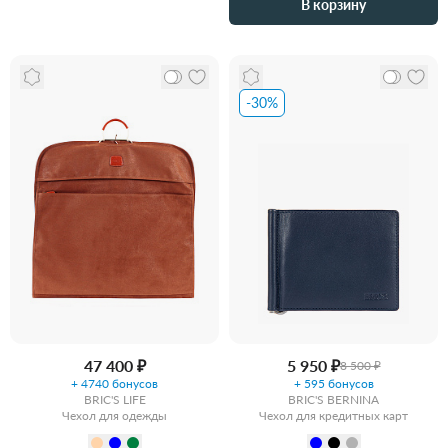
В корзину
-30%
47 400 ₽
5 950 ₽
8 500 ₽
+ 4740 бонусов
+ 595 бонусов
BRIC'S LIFE
BRIC'S BERNINA
Чехол для одежды
Чехол для кредитных карт