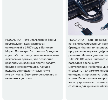
PIQUADRO — это итальянский бренд
PIQUADRO — один из самых
премиальной кожгалантереи,
компьютеризированных кож
основанный в 1987 году в Болонье
брендов Италии, интегрирую
Марко Палмьери. За плечами бренда —
продукты передовые цифро
годы работы с ведущими итальянскими
решения. Инновационная си
люксовыми домами, что позволило
BAGMOTIC через Bluetooth-
накопить уникальный опыт и создать
позволяет отслеживать
безупречную репутацию. Каждое
местоположение багажа, ди
изделие воплощает итальянскую
управлять TSA-замком, опред
элегантность, безупречное качество и
чемодана и заряжать устрой
внимание к деталям.
в пути. Вы получаете не про
аксессуар, а высокотехноло
спутника для динамичной жи