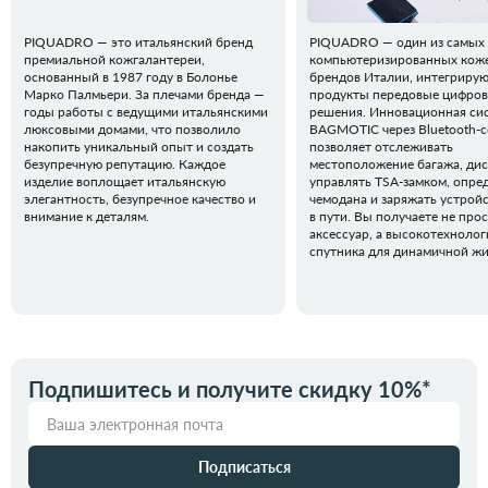
PIQUADRO — это итальянский бренд
PIQUADRO — один из самых
премиальной кожгалантереи,
компьютеризированных кож
основанный в 1987 году в Болонье
брендов Италии, интегрирую
Марко Палмьери. За плечами бренда —
продукты передовые цифро
годы работы с ведущими итальянскими
решения. Инновационная си
люксовыми домами, что позволило
BAGMOTIC через Bluetooth-
накопить уникальный опыт и создать
позволяет отслеживать
безупречную репутацию. Каждое
местоположение багажа, ди
изделие воплощает итальянскую
управлять TSA-замком, опред
элегантность, безупречное качество и
чемодана и заряжать устрой
внимание к деталям.
в пути. Вы получаете не про
аксессуар, а высокотехноло
спутника для динамичной жи
Подпишитесь и получите скидку 10%*
Подписаться