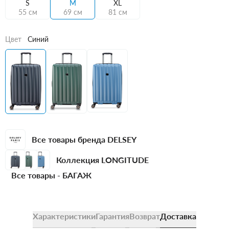
S
M
XL
55 см
69 см
81 см
Цвет
Синий
Все товары бренда DELSEY
Коллекция LONGITUDE
Все товары -
БАГАЖ
Характеристики
Гарантия
Возврат
Доставка