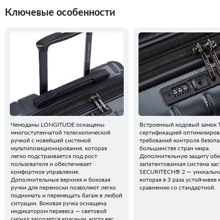
Ключевые особенности
Чемоданы LONGITUDE оснащены
Встроенный кодовый замок 
многоступенчатой телескопической
сертификацией оптимизиров
ручкой с новейшей системой
требований контроля безопа
мультипозиционирования, которая
большинстве стран мира.
легко подстраивается под рост
Дополнительную защиту обе
пользователя и обеспечивает
запатентованная система зас
комфортное управление.
SECURITECH® 2 — уникальна
Дополнительные верхняя и боковая
которая в 3 раза устойчивее 
ручки для переноски позволяют легко
сравнению со стандартной.
поднимать и перемещать багаж в любой
ситуации. Боковая ручка оснащена
индикатором перевеса — световой
сигнал загорается красным, когда вес