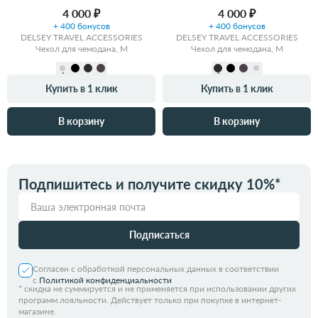
4 000 ₽
4 000 ₽
+ 400 бонусов
+ 400 бонусов
DELSEY TRAVEL ACCESSORIES
DELSEY TRAVEL ACCESSORIES
Чехол для чемодана, M
Чехол для чемодана, M
Купить в 1 клик
Купить в 1 клик
В корзину
В корзину
Подпишитесь и получите скидку 10%*
Подписаться
Согласен с обработкой персональных данных в соответствии
с
Политикой конфиденциальности
*
скидка не суммируется и не применяется при использовании других
программ лояльности. Действует только при покупке в интернет-
магазине.