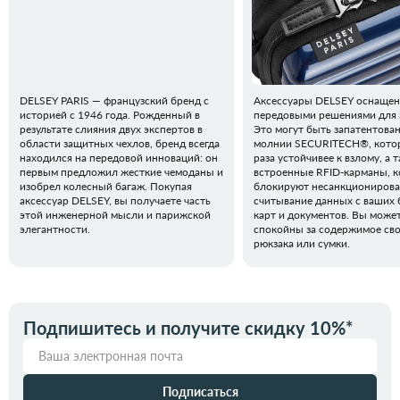
DELSEY PARIS — французский бренд с
Аксессуары DELSEY оснаще
историей с 1946 года. Рожденный в
передовыми решениями для 
результате слияния двух экспертов в
Это могут быть запатентова
области защитных чехлов, бренд всегда
молнии SECURITECH®, котор
находился на передовой инноваций: он
раза устойчивее к взлому, а 
первым предложил жесткие чемоданы и
встроенные RFID-карманы, 
изобрел колесный багаж. Покупая
блокируют несанкциониров
аксессуар DELSEY, вы получаете часть
считывание данных с ваших 
этой инженерной мысли и парижской
карт и документов. Вы може
элегантности.
спокойны за содержимое св
рюкзака или сумки.
Подпишитесь и получите скидку 10%*
Подписаться