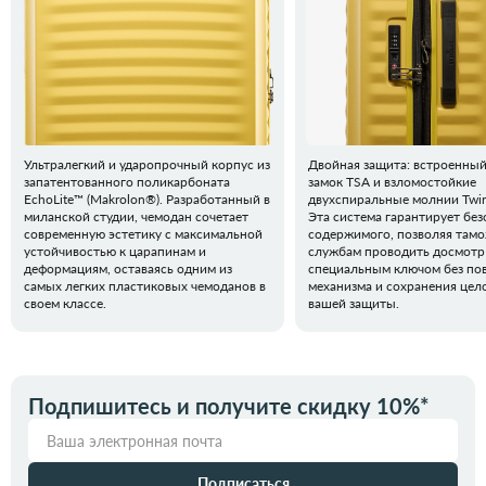
Ультралегкий и ударопрочный корпус из
Двойная защита: встроенны
запатентованного поликарбоната
замок TSA и взломостойкие
EchoLite™ (Makrolon®). Разработанный в
двухспиральные молнии Twin
миланской студии, чемодан сочетает
Эта система гарантирует бе
современную эстетику с максимальной
содержимого, позволяя там
устойчивостью к царапинам и
службам проводить досмотр
деформациям, оставаясь одним из
специальным ключом без по
самых легких пластиковых чемоданов в
механизма и сохранения цел
своем классе.
вашей защиты.
Подпишитесь и получите скидку 10%*
Подписаться