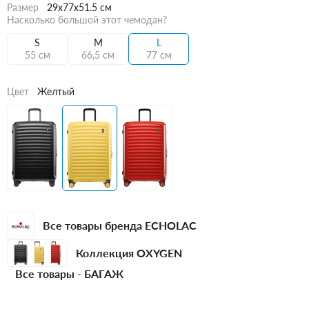
Размер
29x77x51.5 см
Насколько большой этот чемодан?
S
M
L
55 см
66,5 см
77 см
Цвет
Желтый
Все товары бренда ECHOLAC
Коллекция OXYGEN
Все товары -
БАГАЖ