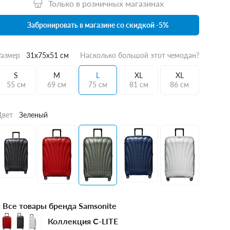
Только в розничных магазинах
Забронировать в магазине со скидкой -5%
Размер
31x75x51 см
Насколько большой этот чемодан?
S
M
L
XL
XL
55 см
69 см
75 см
81 см
86 см
Цвет
Зеленый
Все товары бренда Samsonite
Коллекция C-LITE