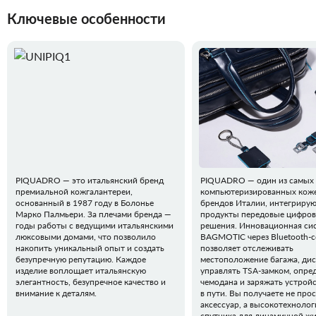
Ключевые особенности
PIQUADRO — это итальянский бренд
PIQUADRO — один из самых
премиальной кожгалантереи,
компьютеризированных кож
основанный в 1987 году в Болонье
брендов Италии, интегрирую
Марко Палмьери. За плечами бренда —
продукты передовые цифро
годы работы с ведущими итальянскими
решения. Инновационная си
люксовыми домами, что позволило
BAGMOTIC через Bluetooth-
накопить уникальный опыт и создать
позволяет отслеживать
безупречную репутацию. Каждое
местоположение багажа, ди
изделие воплощает итальянскую
управлять TSA-замком, опред
элегантность, безупречное качество и
чемодана и заряжать устрой
внимание к деталям.
в пути. Вы получаете не про
аксессуар, а высокотехноло
спутника для динамичной жи