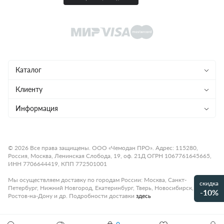
Каталог
Чемоданы
Клиенту
Рюкзаки
Магазины
Информация
Сумки
Ремонт
Конфиденциальность
Детям
Доставка и оплата
Программа лояльности
© 2026 Все права защищены. ООО «Чемодан ПРО». Адрес: 115280,
Россия, Москва, Ленинская Слобода, 19, оф. 21Д ОГРН 1067761645665,
Аксессуары
Гарантия и возврат
Подарочные карты
ИНН 7706644419, КПП 772501001
Бренды
О компании
Статьи
Мы осуществляем доставку по городам России: Москва, Санкт-
скидка
Петербург, Нижний Новгород, Екатеринбург, Тверь, Новосибирск,
Премиум
-10%
Карьера
Контакты
Ростов-на-Дону и др. Подробности доставки
здесь
Коллекции
Правила работы
Рассрочка платежа