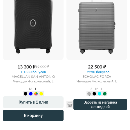
13 300 ₽
22 500 ₽
19 000 ₽
+ 1330 бонусов
+ 2250 бонусов
MAGELLAN SAN ANTONIO
ECHOLAC FORZA
Чемодан 4-х колесный, L
Чемодан 4-х колесный, L
M
L
S
M
L
Купить в 1 клик
Забрать из магазина
со скидкой
В корзину