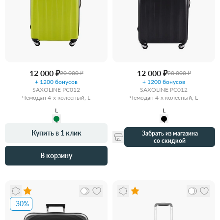
12 000 ₽
12 000 ₽
20 000 ₽
20 000 ₽
+ 1200 бонусов
+ 1200 бонусов
SAXOLINE PC012
SAXOLINE PC012
Чемодан 4-х колесный, L
Чемодан 4-х колесный, L
L
L
Купить в 1 клик
Забрать из магазина
со скидкой
В корзину
-30%