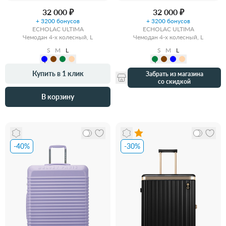
32 000 ₽
32 000 ₽
+ 3200 бонусов
+ 3200 бонусов
ECHOLAC ULTIMA
ECHOLAC ULTIMA
Чемодан 4-х колесный, L
Чемодан 4-х колесный, L
S
M
L
S
M
L
Купить в 1 клик
Забрать из магазина
со скидкой
В корзину
-40%
-30%