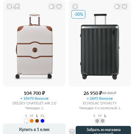
-30%
104 700 ₽
26 950 ₽
38 500 ₽
+ 10470 бонусов
+ 2695 бонусов
DELSEY CHATELET AIR 2.0
ECHOLAC DYNASTY
Чемодан, L
Чемодан 4-х колесный, L
S
M
L
XL
S
M
L
Купить в 1 клик
Забрать из магазина