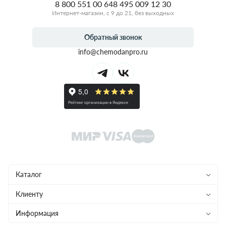
8 800 551 00 64
8 495 009 12 30
Интернет-магазин, с 9 до 21, без выходных
Обратный звонок
info@chemodanpro.ru
Каталог
Чемоданы
Клиенту
Рюкзаки
Магазины
Информация