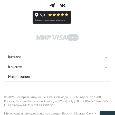
Каталог
Чемоданы
Клиенту
Рюкзаки
Магазины
Информация
Сумки
Ремонт
Конфиденциальность
Детям
Доставка и оплата
Программа лояльности
© 2026 Все права защищены. ООО «Чемодан ПРО». Адрес: 115280,
Россия, Москва, Ленинская Слобода, 19, оф. 21Д ОГРН 1067761645665,
Аксессуары
Гарантия и возврат
Подарочные карты
ИНН 7706644419, КПП 772501001
Бренды
О компании
Статьи
Мы осуществляем доставку по городам России: Москва, Санкт-