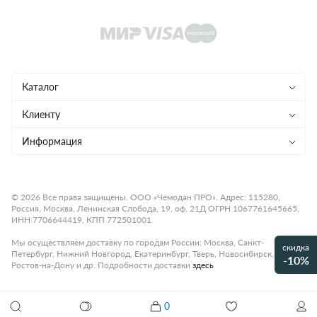
Каталог
Чемоданы
Клиенту
Рюкзаки
Магазины
Информация
Сумки
Ремонт
Конфиденциальность
Детям
Доставка и оплата
Программа лояльности
© 2026 Все права защищены. ООО «Чемодан ПРО». Адрес: 115280,
Россия, Москва, Ленинская Слобода, 19, оф. 21Д ОГРН 1067761645665,
Аксессуары
Гарантия и возврат
Подарочные карты
ИНН 7706644419, КПП 772501001
Бренды
О компании
Статьи
Мы осуществляем доставку по городам России: Москва, Санкт-
скидка
Петербург, Нижний Новгород, Екатеринбург, Тверь, Новосибирск,
Премиум
-10%
Карьера
Контакты
Ростов-на-Дону и др. Подробности доставки
здесь
Коллекции
Правила работы
Рассрочка платежа
Акции и распродажи
0
Зонт автоматический Doppler ZERO MAGIC 74456314
Оплата
Как настроить кодовый замок